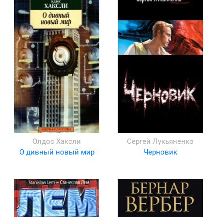
Олдос Хаксли
Сергей Лукьяненко
О дивный новый мир
Черновик