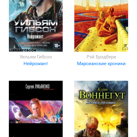
Уильям Гибсон
Рэй Брэдбери
Нейромант
Марсианские хроники