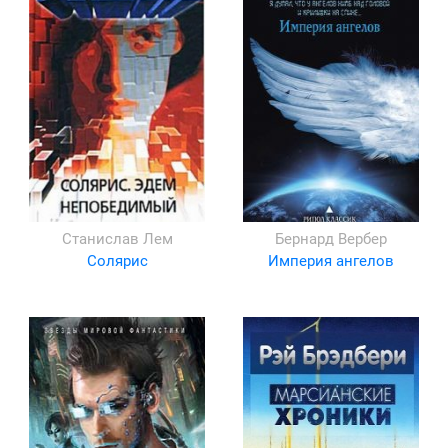
Станислав Лем
Бернард Вербер
Солярис
Империя ангелов