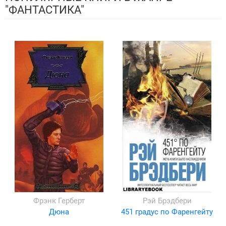
"ФАНТАСТИКА"
Фрэнк Герберт
Рэй Брэдбери
Дюна
451 градус по Фаренгейту