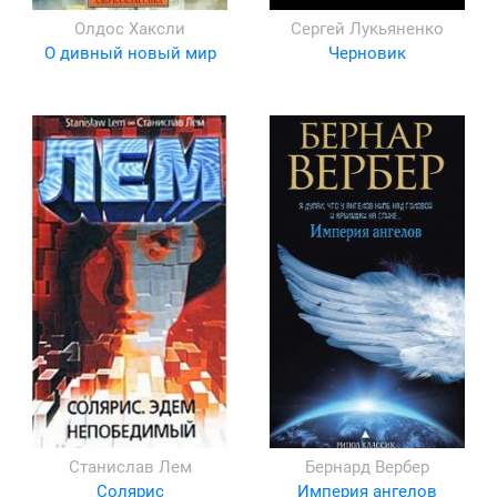
Олдос Хаксли
Сергей Лукьяненко
О дивный новый мир
Черновик
Станислав Лем
Бернард Вербер
Солярис
Империя ангелов