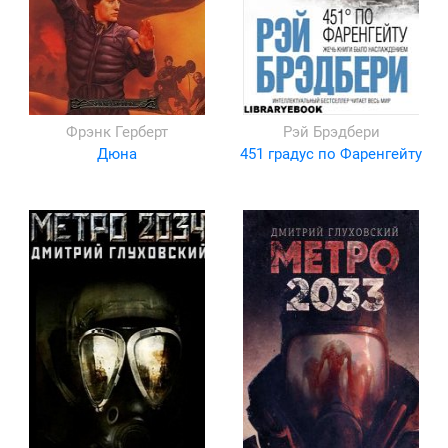
Фрэнк Герберт
Рэй Брэдбери
Дюна
451 градус по Фаренгейту