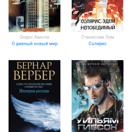
Олдос Хаксли
Станислав Лем
О дивный новый мир
Солярис