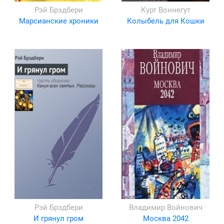
Рэй Брэдбери
Курт Воннегут
Марсианские хроники
Колыбель для Кошки
Рэй Брэдбери
Владимир Войнович
И грянул гром
Москва 2042