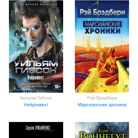
Уильям Гибсон
Рэй Брэдбери
Нейромант
Марсианские хроники