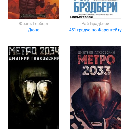
Фрэнк Герберт
Рэй Брэдбери
Дюна
451 градус по Фаренгейту