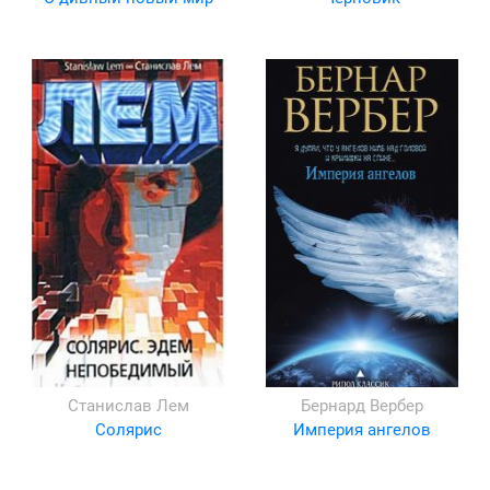
Станислав Лем
Бернард Вербер
Солярис
Империя ангелов