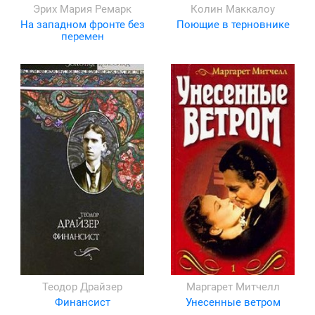
Эрих Мария Ремарк
Колин Маккалоу
На западном фронте без
Поющие в терновнике
перемен
Теодор Драйзер
Маргарет Митчелл
Финансист
Унесенные ветром