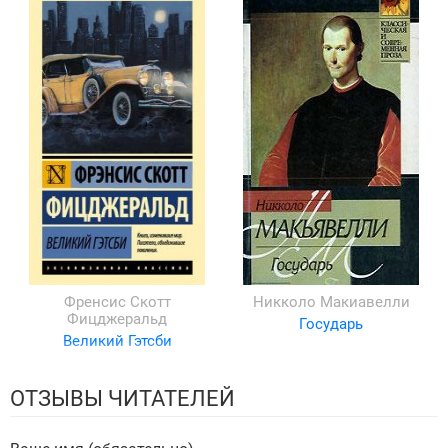
Френсис Скотт
Никколо Макиавелли
Фицджеральд
Государь
Великий Гэтсби
ОТЗЫВЫ ЧИТАТЕЛЕЙ