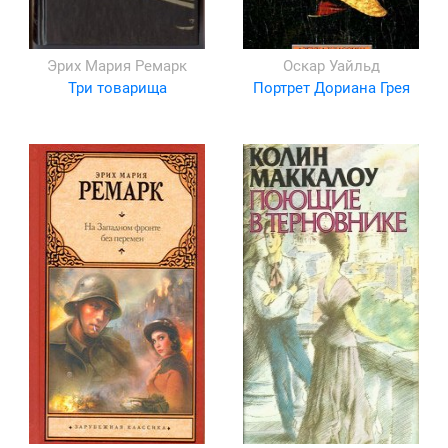
Эрих Мария Ремарк
Оскар Уайльд
Три товарища
Портрет Дориана Грея