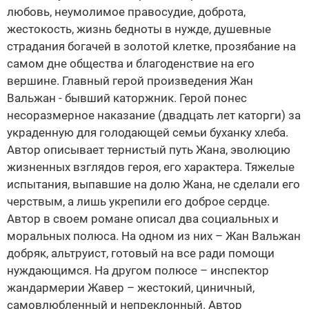
любовь, неумолимое правосудие, доброта,
жестокость, жизнь бедноты в нужде, душевные
страдания богачей в золотой клетке, прозябание на
самом дне общества и благоденствие на его
вершине. Главный герой произведения Жан
Вальжан - бывший каторжник. Герой понес
несоразмерное наказание (двадцать лет каторги) за
украденную для голодающей семьи буханку хлеба.
Автор описывает тернистый путь Жана, эволюцию
жизненных взглядов героя, его характера. Тяжелые
испытания, выпавшие на долю Жана, не сделали его
черствым, а лишь укрепили его доброе сердце.
Автор в своем романе описал два социальных и
моральных полюса. На одном из них – Жан Вальжан
добряк, альтруист, готовый на все ради помощи
нуждающимся. На другом полюсе – инспектор
жандармерии Жавер – жестокий, циничный,
самовлюбленный и непреклонный. Автор