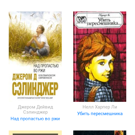
Джером Дейвид
Нелл Харпер Ли
Сэлинджер
Убить пересмешника
Над пропастью во ржи