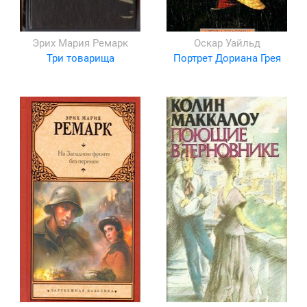
Эрих Мария Ремарк
Оскар Уайльд
Три товарища
Портрет Дориана Грея