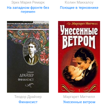
Эрих Мария Ремарк
Колин Маккалоу
На западном фронте без
Поющие в терновнике
перемен
Теодор Драйзер
Маргарет Митчелл
Финансист
Унесенные ветром