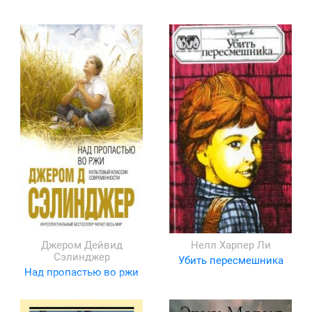
Джером Дейвид
Нелл Харпер Ли
Сэлинджер
Убить пересмешника
Над пропастью во ржи