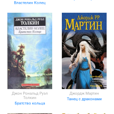
Властелин Колец
Джон Рональд Руэл
Джордж Мартин
Толкин
Танец с драконами
Братство кольца