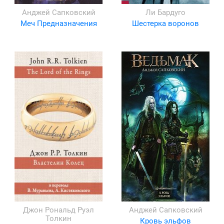
Анджей Сапковский
Ли Бардуго
Меч Предназначения
Шестерка воронов
Джон Рональд Руэл
Анджей Сапковский
Толкин
Кровь эльфов