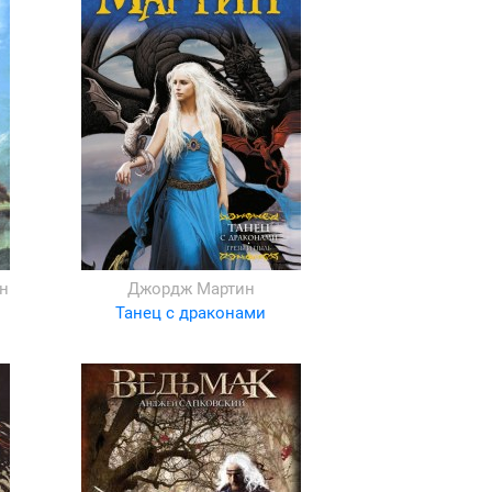
н
Джордж Мартин
Танец с драконами