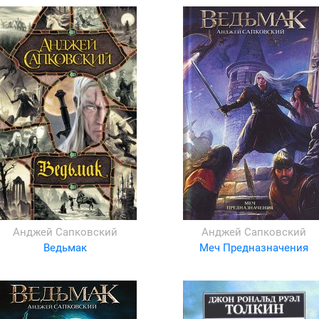
Анджей Сапковский
Анджей Сапковский
Ведьмак
Меч Предназначения