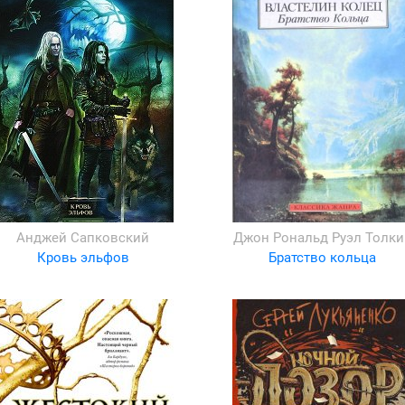
Анджей Сапковский
Джон Рональд Руэл Толки
Кровь эльфов
Братство кольца