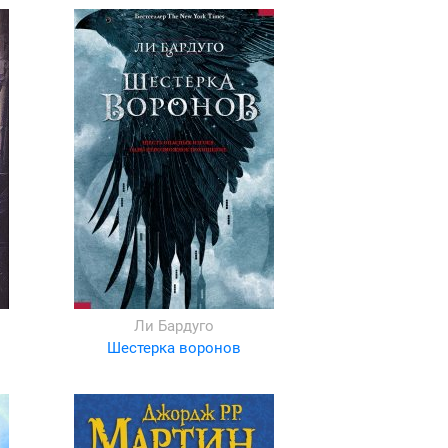
Ли Бардуго
Шестерка воронов