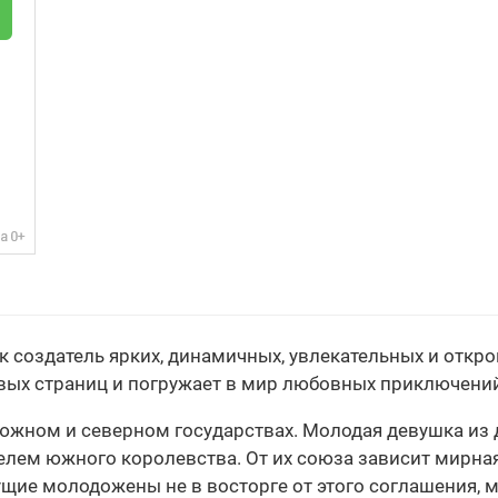
к создатель ярких, динамичных, увлекательных и откр
рвых страниц и погружает в мир любовных приключений
х: южном и северном государствах. Молодая девушка из
телем южного королевства. От их союза зависит мирная
ущие молодожены не в восторге от этого соглашения, м