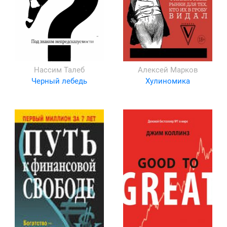
Нассим Талеб
Алексей Марков
Черный лебедь
Хулиномика