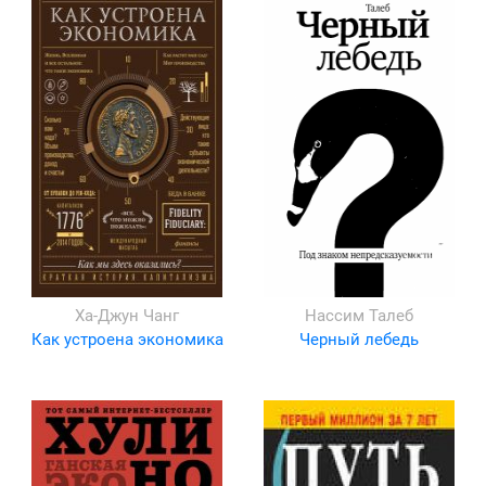
Ха-Джун Чанг
Нассим Талеб
Как устроена экономика
Черный лебедь