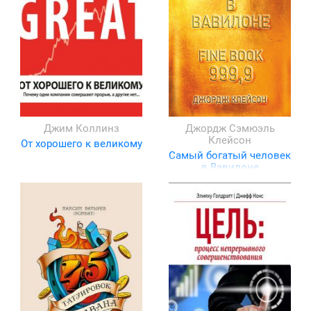
Джим Коллинз
Джордж Сэмюэль
Клейсон
От хорошего к великому
Самый богатый человек
в Вавилоне