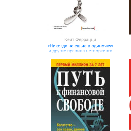
Кейт Феррацци
«Никогда не ешьте в одиночку»
и другие правила нетворкинга