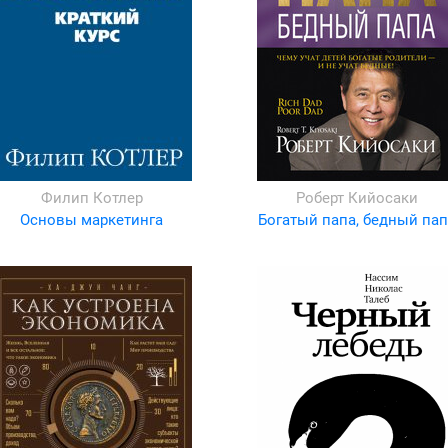
Филип Котлер
Роберт Кийосаки
Основы маркетинга
Богатый папа, бедный пап