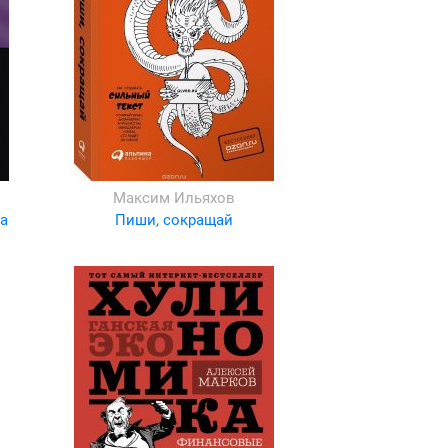
Максим Ильяхов
а
Пиши, сокращай