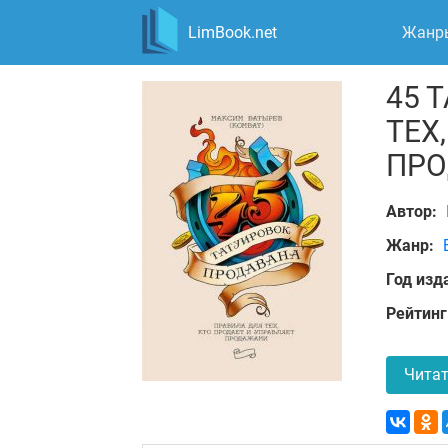
LimBook.net
Жанр
45 
ТЕХ
ПР
Автор:
Жанр:
Год изд
Рейтинг
Читат