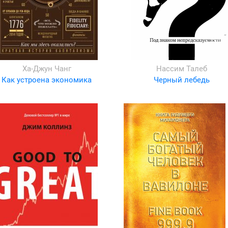
Ха-Джун Чанг
Нассим Талеб
Как устроена экономика
Черный лебедь