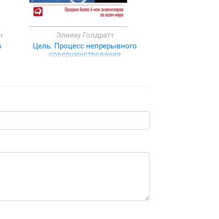
н
Элияху Голдратт
в
Цель. Процесс непрерывного
совершенствования