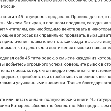
равильно выполнять свою работу. Особенно остро про
 России.
книги « 45 татуировок продавана. Правила для тех, кт
ь. Максим Батырев, в прошлом продавец, сегодня явл
т читателям, как необходимо действовать в некоторых
дующие вопросы: как правильно продавать, выращивать
 привлечения новых клиентов, как создать эффективну
онимает, что делать для достижения высоких показате
 сделал себе 45 татуировок, о смысле каждой из котор
вы добьетесь огромного успеха, совершите рывок в ст
те Батырева, которым он щедро поделится с читателем
продажах, приобретать и отрабатывать специальные нав
илами и улучшенными знаниями. Только благодаря это
ать или читать онлайн полную версию книги "45 татуиро
сима Батырева абсолютно бесплатно. Мы предлагаем м