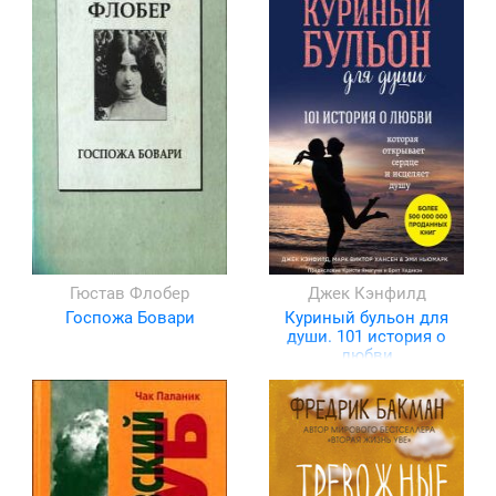
Гюстав Флобер
Джек Кэнфилд
Госпожа Бовари
Куриный бульон для
души. 101 история о
любви