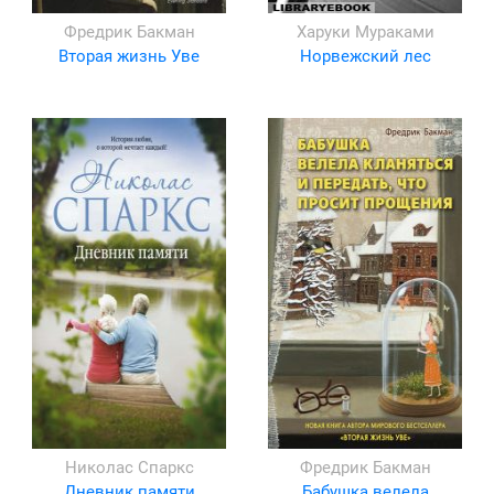
Фредрик Бакман
Харуки Мураками
Вторая жизнь Уве
Норвежский лес
Николас Спаркс
Фредрик Бакман
Дневник памяти
Бабушка велела