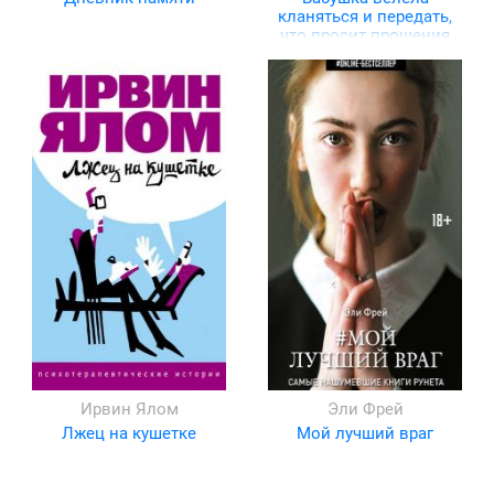
кланяться и передать,
что просит прощения
Ирвин Ялом
Эли Фрей
Лжец на кушетке
Мой лучший враг