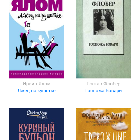
Ирвин Ялом
Гюстав Флобер
Лжец на кушетке
Госпожа Бовари