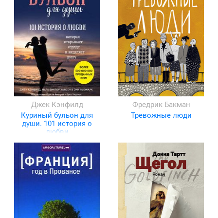
Джек Кэнфилд
Фредрик Бакман
Куриный бульон для
Тревожные люди
души. 101 история о
любви