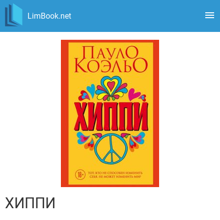
LimBook.net
ХИППИ