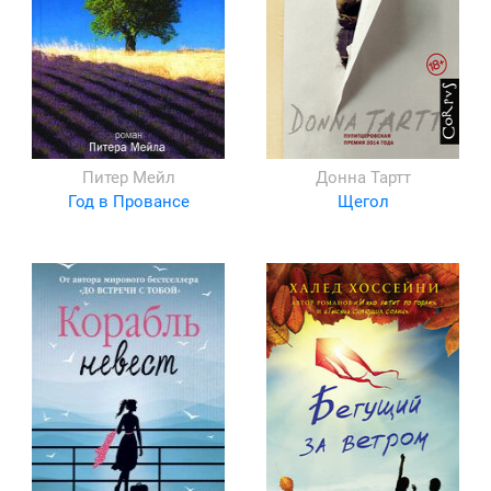
Питер Мейл
Донна Тартт
Год в Провансе
Щегол