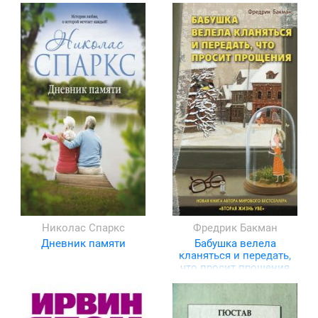
Николас Спаркс
Фредрик Бакман
Дневник памяти
Бабушка велела
кланяться и передать,
что просит прощения