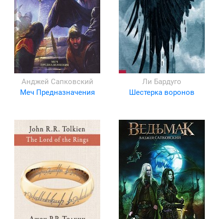
Анджей Сапковский
Ли Бардуго
Меч Предназначения
Шестерка воронов