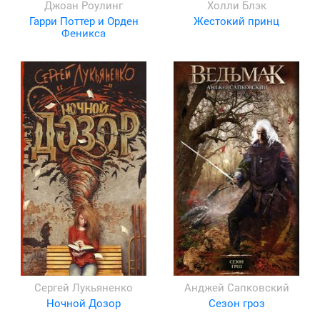
Джоан Роулинг
Холли Блэк
Гарри Поттер и Орден
Жестокий принц
Феникса
Сергей Лукьяненко
Анджей Сапковский
Ночной Дозор
Сезон гроз