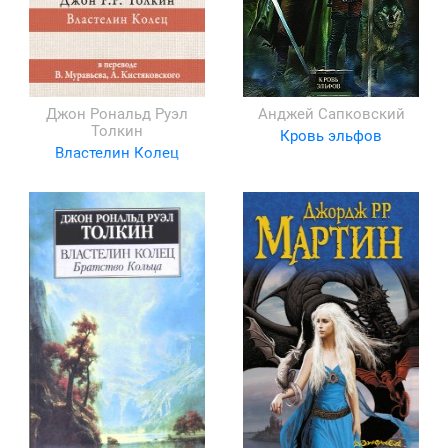
Джон Рональд Руэл
Анджей Сапковский
Толкин
Кровь эльфов
Властелин Колец