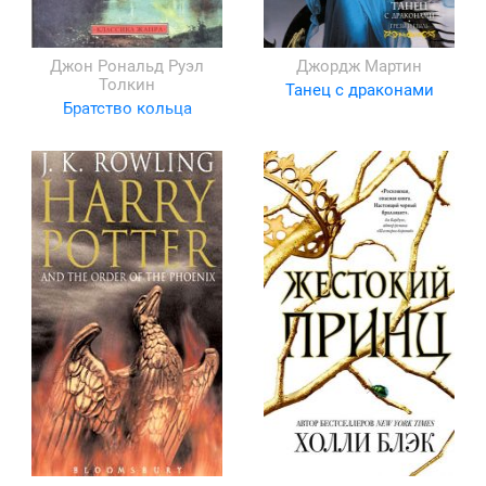
Джон Рональд Руэл
Джордж Мартин
Толкин
Танец с драконами
Братство кольца