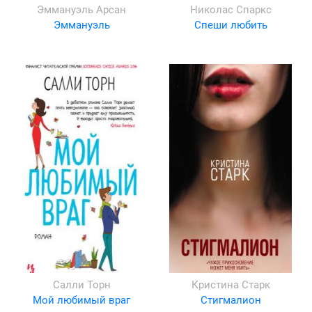
Эммануэль Арсан
Николас Спаркс
Эммануэль
Спеши любить
Салли Торн
Кристина Старк
Мой любимый враг
Стигмалион