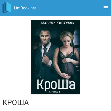
LimBook.net
КРОША