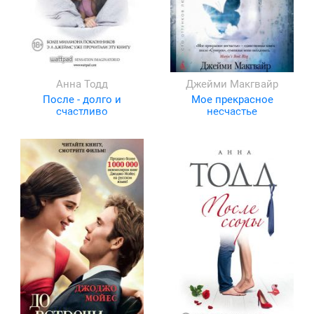
Анна Тодд
Джейми Макгвайр
После - долго и
Мое прекрасное
счастливо
несчастье