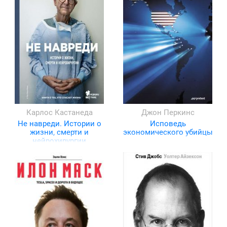
Карлос Кастанеда
Джон Перкинс
Не навреди. Истории о
Исповедь
жизни, смерти и
экономического убийцы
нейрохирургии