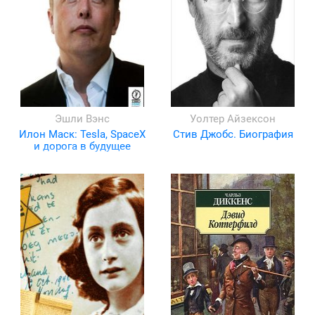
Эшли Вэнс
Уолтер Айзексон
Илон Маск: Tesla, SpaceX
Стив Джобс. Биография
и дорога в будущее