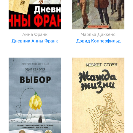
Анна Франк
Чарльз Диккенс
Дневник Анны Франк
Дэвид Копперфильд