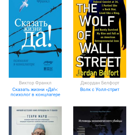
Виктор Франкл
Джордан Белфорт
Сказать жизни «Да!»:
Волк с Уолл-стрит
психолог в концлагере