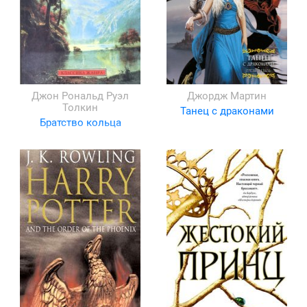
Джон Рональд Руэл
Джордж Мартин
Толкин
Танец с драконами
Братство кольца