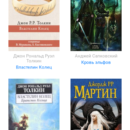
Джон Рональд Руэл
Анджей Сапковский
Толкин
Кровь эльфов
Властелин Колец