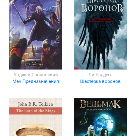
Анджей Сапковский
Ли Бардуго
Меч Предназначения
Шестерка воронов