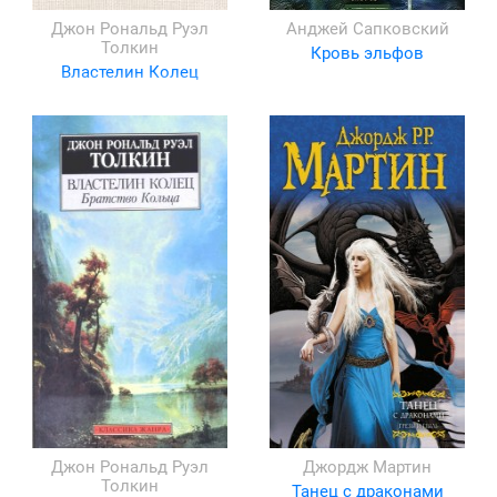
Джон Рональд Руэл
Анджей Сапковский
Толкин
Кровь эльфов
Властелин Колец
Джон Рональд Руэл
Джордж Мартин
Толкин
Танец с драконами