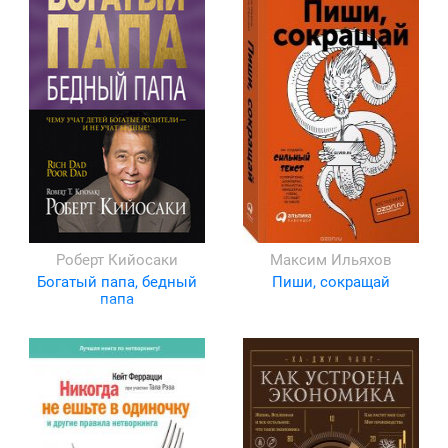
Роберт Кийосаки
Максим Ильяхов
Богатый папа, бедный
Пиши, сокращай
папа