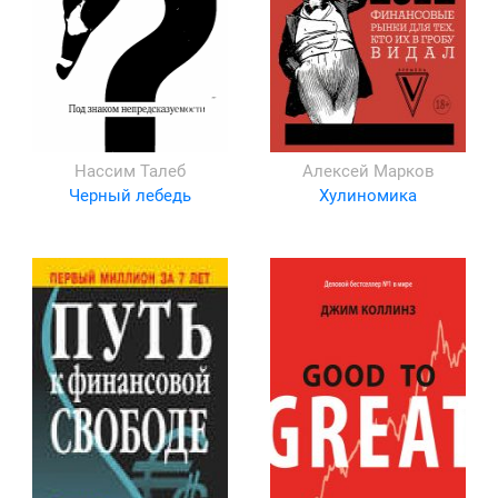
Нассим Талеб
Алексей Марков
Черный лебедь
Хулиномика