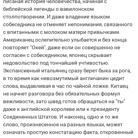
писаная история человечества, начиная с
библейской легенды о вавилонском
столпотворении. И даже владение языком
собеседника не отменяет непонимания, связанного
с впитанными с молоком матери привычками.
Американец ослепительно улыбается и без конца
повторяет "Окей", даже если он совершенно не
согласен с собеседником, японец скрывает
недовольство под тончайшей учтивостью.
Экспансивный итальянец сразу берет быка за рога,
в то время как невозмутимый англичанин цедит
слова, выдавливая в час по чайной ложке. Китаец
не начнет разговора без обязательных формул
вежливости, зато швед готов обращаться на "ты"
даже к английской королеве или к президенту
Соединенных Штатов. И наконец, одно и то же
слово, произнесенное на разных языках, может
означать простую констатацию факта, откровенный