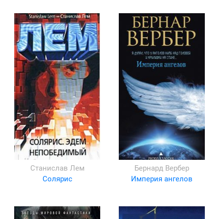
Станислав Лем
Бернард Вербер
Солярис
Империя ангелов