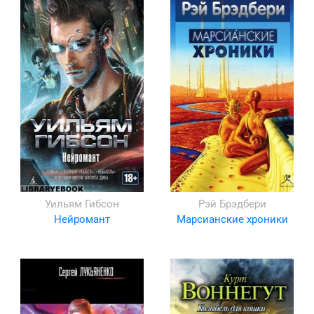
Уильям Гибсон
Рэй Брэдбери
Нейромант
Марсианские хроники