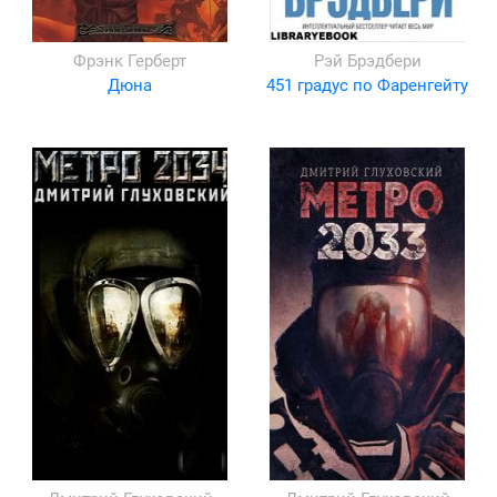
Фрэнк Герберт
Рэй Брэдбери
Дюна
451 градус по Фаренгейту