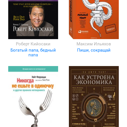
Роберт Кийосаки
Максим Ильяхов
Богатый папа, бедный
Пиши, сокращай
папа