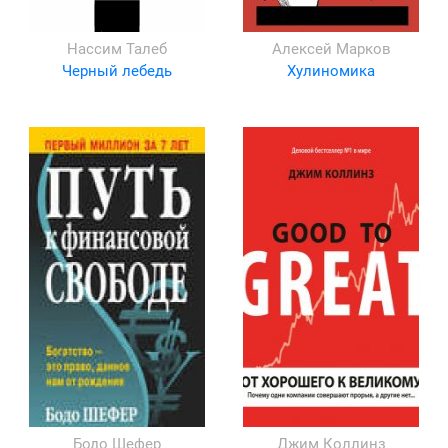
Нассим Талеб
Алексей Марков
Черный лебедь
Хулиномика
Бодо Шефер
Джим Коллинз