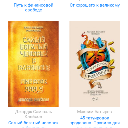
Путь к финансовой
От хорошего к великому
свободе
Джордж Сэмюэль
Максим Батырев
Клейсон
45 татуировок
Самый богатый человек
продавана. Правила для
в Вавилоне
тех, кто продает и