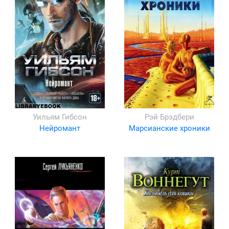
Уильям Гибсон
Рэй Брэдбери
Нейромант
Марсианские хроники