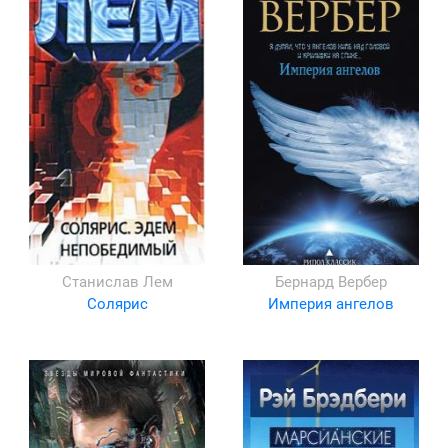
Станислав Лем
Бернард Вербер
Солярис
Империя ангелов