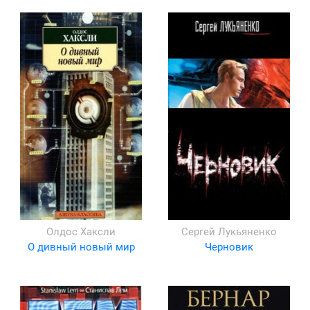
Олдос Хаксли
Сергей Лукьяненко
О дивный новый мир
Черновик