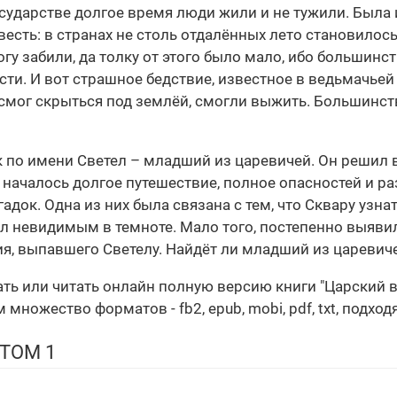
ударстве долгое время люди жили и не тужили. Была и з
сть: в странах не столь отдалённых лето становилось 
огу забили, да толку от этого было мало, ибо большин
ти. И вот страшное бедствие, известное в ведьмачьей
о смог скрыться под землёй, смогли выжить. Большинст
по имени Светел – младший из царевичей. Он решил во
к началось долгое путешествие, полное опасностей и р
док. Одна из них была связана с тем, что Сквару узна
л невидимым в темноте. Мало того, постепенно выявил
я, выпавшего Светелу. Найдёт ли младший из царевич
ать или читать онлайн полную версию книги "Царский 
множество форматов - fb2, epub, mobi, pdf, txt, подхо
ТОМ 1