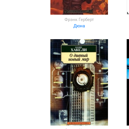
Фрэнк Герберт
Дюна