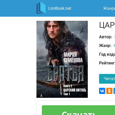
LimBook.net
Жанр
ЦАР
Автор:
Жанр:
Год изд
Рейтинг
Читат