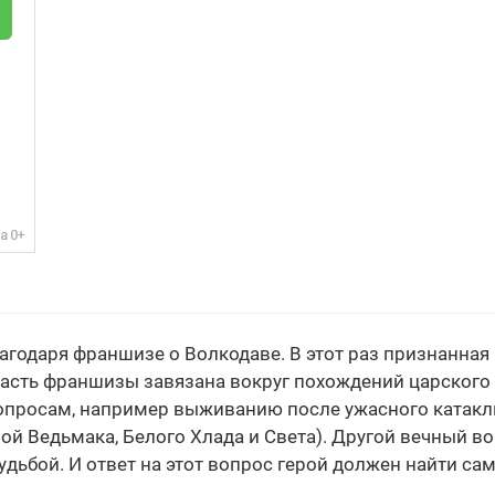
годаря франшизе о Волкодаве. В этот раз признанная 
часть франшизы завязана вокруг похождений царского в
росам, например выживанию после ужасного катаклиз
й Ведьмака, Белого Хлада и Света). Другой вечный в
удьбой. И ответ на этот вопрос герой должен найти сам