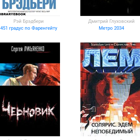
Рэй Брэдбери
Дмитрий Глуховский
451 градус по Фаренгейту
Метро 2034