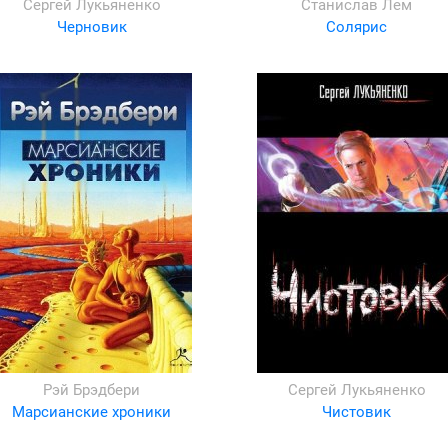
Сергей Лукьяненко
Станислав Лем
Черновик
Солярис
Рэй Брэдбери
Сергей Лукьяненко
Марсианские хроники
Чистовик