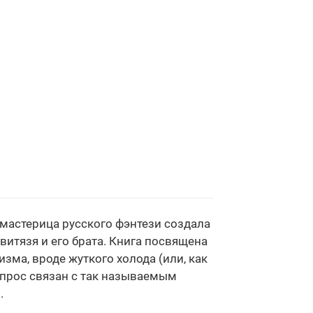
мастерица русского фэнтези создала
итязя и его брата. Книга посвящена
ма, вроде жуткого холода (или, как
опрос связан с так называемым
.