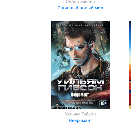
Олдос Хаксли
О дивный новый мир
Уильям Гибсон
Нейромант