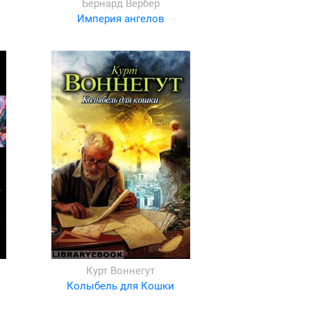
Бернард Вербер
Империя ангелов
Курт Воннегут
Колыбель для Кошки