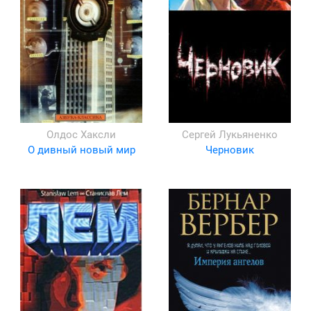
Олдос Хаксли
Сергей Лукьяненко
О дивный новый мир
Черновик