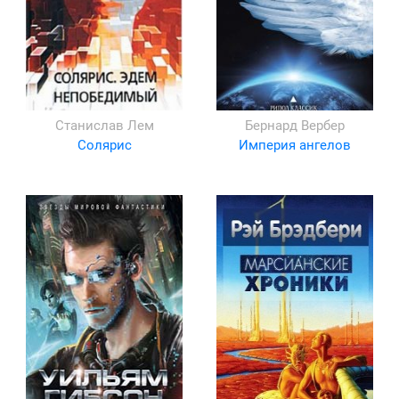
Станислав Лем
Бернард Вербер
Солярис
Империя ангелов