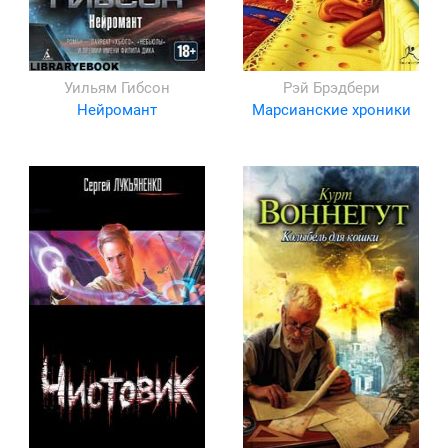
Уильям Гибсон
Рэй Брэдбери
Нейромант
Марсианские хроники