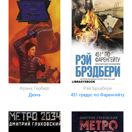
Фрэнк Герберт
Рэй Брэдбери
Дюна
451 градус по Фаренгейту