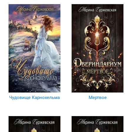
Чудовище Карнохельма
Мертвое