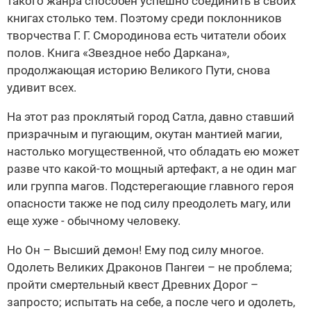
такого жанра способен успешно соединить в своих
книгах столько тем. Поэтому среди поклонников
творчества Г. Г. Смородинова есть читатели обоих
полов. Книга «Звездное небо Даркана»,
продолжающая историю Великого Пути, снова
удивит всех.
На этот раз проклятый город Сатла, давно ставший
призрачным и пугающим, окутан мантией магии,
настолько могущественной, что обладать ею может
разве что какой-то мощный артефакт, а не один маг
или группа магов. Подстерегающие главного героя
опасности также не под силу преодолеть магу, или
еще хуже - обычному человеку.
Но Он – Высший демон! Ему под силу многое.
Одолеть Великих Драконов Пангеи – не проблема;
пройти смертельный квест Древних Дорог –
запросто; испытать на себе, а после чего и одолеть,