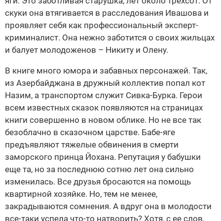
яги. Это заботливая старушка, лет около трехсот. От
скуки она втягивается в расследования Ивашова и
проявляет себя как профессиональный эксперт-
криминалист. Она нежно заботится о своих жильцах
и балует молодоженов – Никиту и Олену.
В книге много юмора и забавных персонажей. Так,
из Азербайджана в дружный коллектив попал кот
Назим, а транспортом служит Сивка-Бурка. Герои
всем известных сказок появляются на страницах
книги совершенно в новом облике. Но не все так
безоблачно в сказочном царстве. Бабе-яге
предъявляют тяжелые обвинения в смерти
заморского принца Йохана. Репутация у бабушки
еще та, но за последнюю сотню лет она сильно
изменилась. Все друзья бросаются на помощь
квартирной хозяйке. Но, тем не менее,
закрадываются сомнения. А вдруг она в молодости
все-таки успела что-то натворить? Хотя, с ее слов,