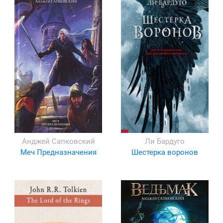
Анджей Сапковский
Ли Бардуго
Меч Предназначения
Шестерка воронов