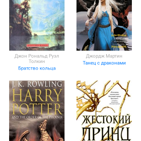
Джон Рональд Руэл
Джордж Мартин
Толкин
Танец с драконами
Братство кольца