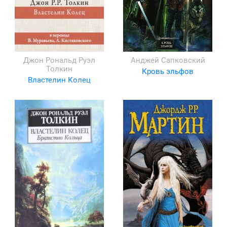
Джон Рональд Руэл
Анджей Сапковский
Толкин
Кровь эльфов
Властелин Колец