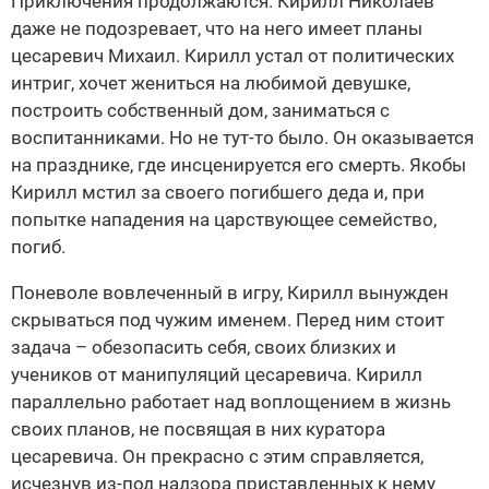
Приключения продолжаются. Кирилл Николаев
даже не подозревает, что на него имеет планы
цесаревич Михаил. Кирилл устал от политических
интриг, хочет жениться на любимой девушке,
построить собственный дом, заниматься с
воспитанниками. Но не тут-то было. Он оказывается
на празднике, где инсценируется его смерть. Якобы
Кирилл мстил за своего погибшего деда и, при
попытке нападения на царствующее семейство,
погиб.
Поневоле вовлеченный в игру, Кирилл вынужден
скрываться под чужим именем. Перед ним стоит
задача – обезопасить себя, своих близких и
учеников от манипуляций цесаревича. Кирилл
параллельно работает над воплощением в жизнь
своих планов, не посвящая в них куратора
цесаревича. Он прекрасно с этим справляется,
исчезнув из-под надзора приставленных к нему