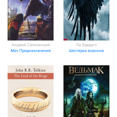
Анджей Сапковский
Ли Бардуго
Меч Предназначения
Шестерка воронов