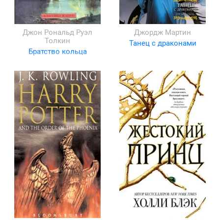
Джон Рональд Руэл
Джордж Мартин
Толкин
Танец с драконами
Братство кольца