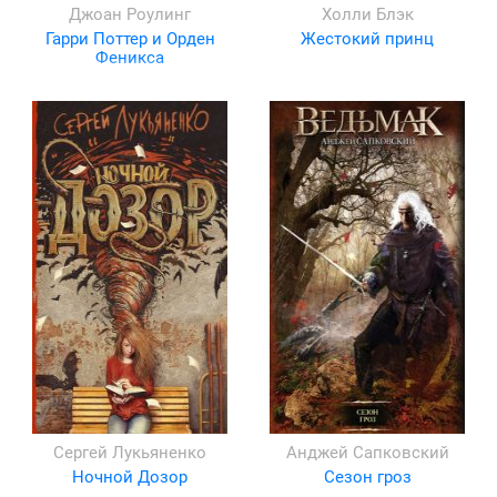
Джоан Роулинг
Холли Блэк
Гарри Поттер и Орден
Жестокий принц
Феникса
Сергей Лукьяненко
Анджей Сапковский
Ночной Дозор
Сезон гроз