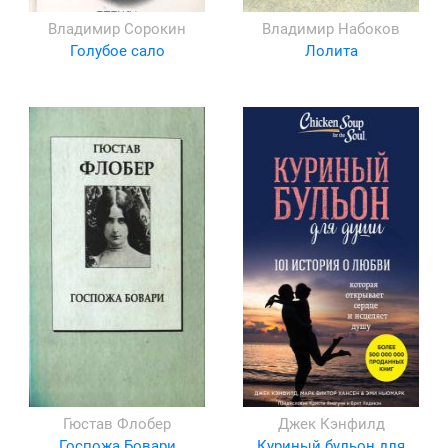
Владимир Сорокин
Владимир Набоков
Голубое сало
Лолита
Гюстав Флобер
Джек Кэнфилд
Госпожа Бовари
Куриный бульон для