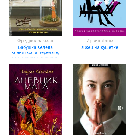
Фредрик Бакман
Ирвин Ялом
Бабушка велела
Лжец на кушетке
кланяться и передать,
что просит прощения