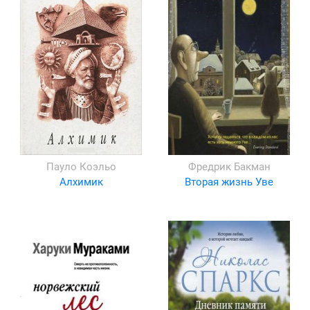
Пауло Коэльо
Фредрик Бакман
Алхимик
Вторая жизнь Уве