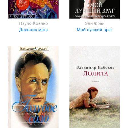
Пауло Коэльо
Эли Фрей
Дневник мага
Мой лучший враг