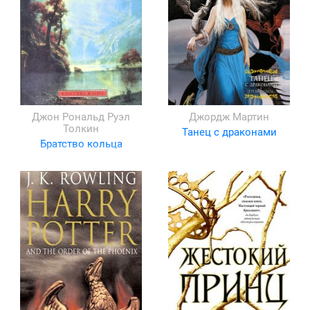
Джон Рональд Руэл
Джордж Мартин
Толкин
Танец с драконами
Братство кольца