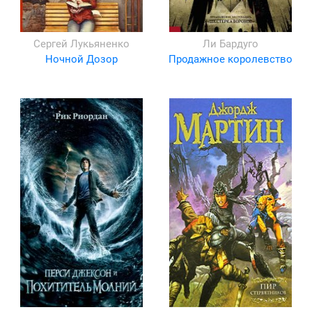
Сергей Лукьяненко
Ли Бардуго
Ночной Дозор
Продажное королевство