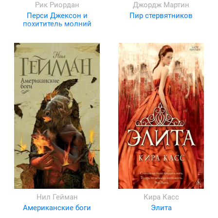
Рик Риордан
Джордж Мартин
Перси Джексон и
Пир стервятников
похититель молний
Нил Гейман
Кира Касс
Американские боги
Элита