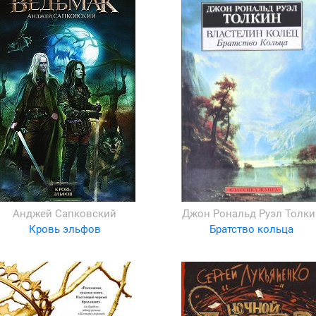
Анджей Сапковский
Джон Рональд Руэл Толки
Кровь эльфов
Братство кольца