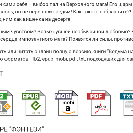
и сами себя – выбор пал на Верховного мага! Его шарм 
залось, он не переносит ведьм! Как такого соблазнить?!
д ним как вишенка на десерте!
нным чувством? Вспыхнувшей необычайной любовью? Ч
сердце импозантного мага? Появятся ли силы, против
чать или читать онлайн полную версию книги "Ведьма н
орматов - fb2, epub, mobi, pdf, txt, подходящих для с
Т
РЕ "ФЭНТЕЗИ"