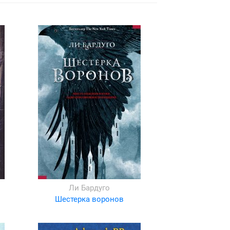
Ли Бардуго
Шестерка воронов