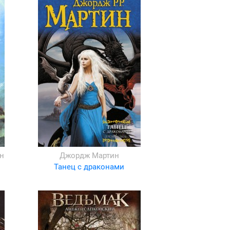
н
Джордж Мартин
Танец с драконами