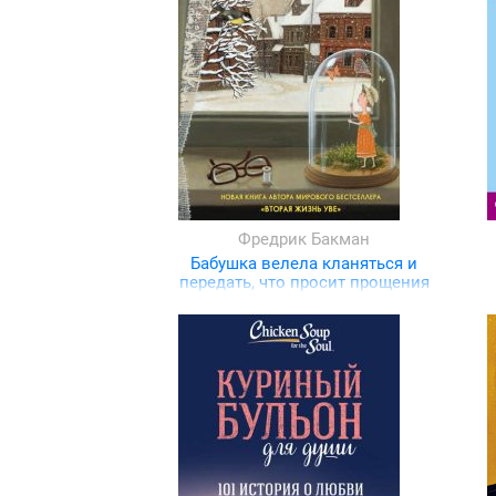
Фредрик Бакман
Бабушка велела кланяться и
передать, что просит прощения