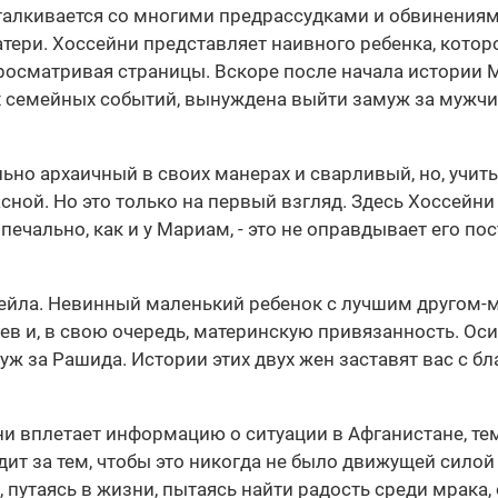
алкивается со многими предрассудками и обвинениями
атери. Хоссейни представляет наивного ребенка, которо
росматривая страницы. Вскоре после начала истории 
х семейных событий, вынуждена выйти замуж за мужчину
льно архаичный в своих манерах и сварливый, но, учит
ной. Но это только на первый взгляд. Здесь Хоссейни 
печально, как и у Мариам, - это не оправдывает его по
Лейла. Невинный маленький ребенок с лучшим другом-
ьев и, в свою очередь, материнскую привязанность. Ос
ж за Рашида. Истории этих двух жен заставят вас с б
 вплетает информацию о ситуации в Афганистане, тем 
ит за тем, чтобы это никогда не было движущей силой в
 путаясь в жизни, пытаясь найти радость среди мрака,