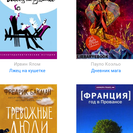
Ирвин Ялом
Пауло Коэльо
Лжец на кушетке
Дневник мага