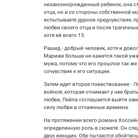
незаконнорожденный ребенок, она ст
отца, но и со стороны собственной м
испытываете дурное предчувствие, п
любви своего отца и после трагичны
хотя ей всего 15.
Рашид - добрый человек, хотя и дово
Мариам больше не кажется такой ужас
мужа, потому что его прошлое так же 
сочувствие к его ситуации.
Затем идет второе повествование - 
войной, которая отнимает у нее брат
любви, Лейла соглашается выйти заму
силу любви в отчаянные времена.
На протяжении всего романа Хоссейни
определенную роль в сюжете. Он след
двух женщин. Обе пытаются обойтись,