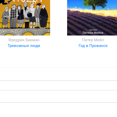
Фредрик Бакман
Питер Мейл
Тревожные люди
Год в Провансе