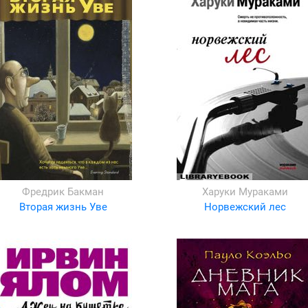
Фредрик Бакман
Харуки Мураками
Вторая жизнь Уве
Норвежский лес