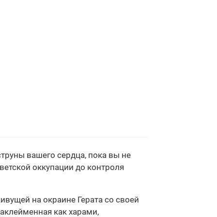
струны вашего сердца, пока вы не
советской оккупации до контроля
живущей на окраине Герата со своей
Заклейменная как харами,