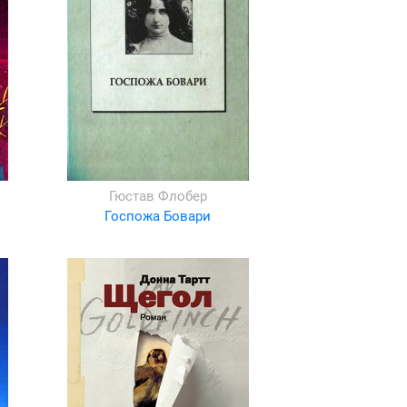
Гюстав Флобер
Госпожа Бовари