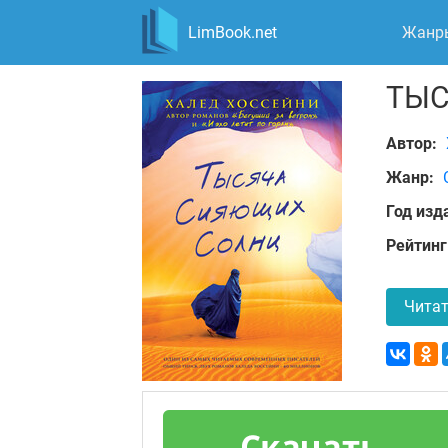
LimBook.net
Жанр
ТЫС
Автор:
Жанр:
Год изд
Рейтинг
Читат