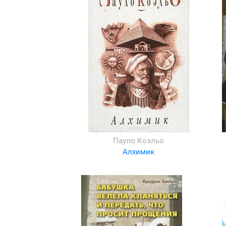
Пауло Коэльо
Алхимик