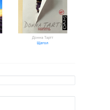
Донна Тартт
Щегол