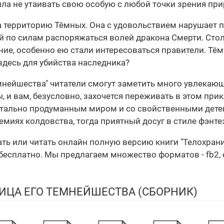
ила не утаивать свою особую с любой точки зрения при
а территорию Тёмных. Она с удовольствием нарушает п
й по силам распоряжаться волей дракона Смерти. Стол
ние, особенно ею стали интересоваться правители. Тё
 здесь для убийства наследника?
мнейшества" читатели смогут заметить много увлекаю
 и вам, безусловно, захочется переживать в этом при
етально продуманным миром и со свойственными дет
емиях колдовства, тогда приятный досуг в стиле фэнте
чать или читать онлайн полную версию книги "Телохра
есплатно. Мы предлагаем множество форматов - fb2, epu
ИЦА ЕГО ТЕМНЕЙШЕСТВА (СБОРНИК)