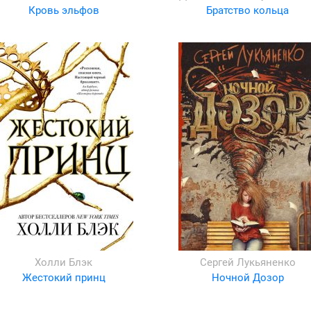
Кровь эльфов
Братство кольца
Холли Блэк
Сергей Лукьяненко
Жестокий принц
Ночной Дозор