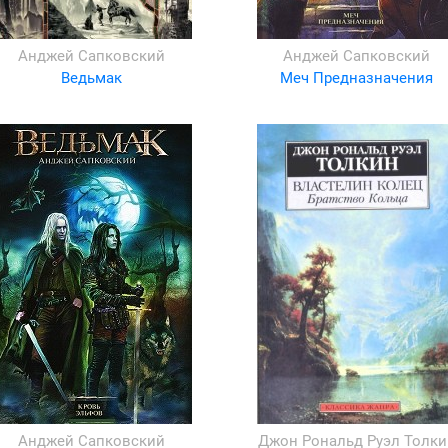
Анджей Сапковский
Анджей Сапковский
Ведьмак
Меч Предназначения
Анджей Сапковский
Джон Рональд Руэл Толки