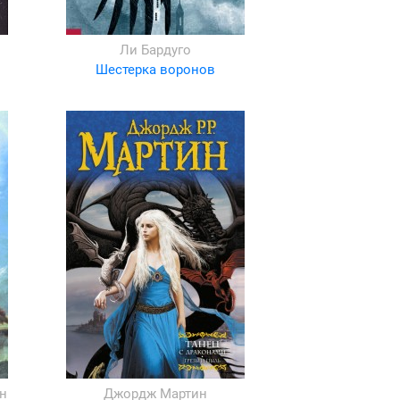
Ли Бардуго
Шестерка воронов
н
Джордж Мартин