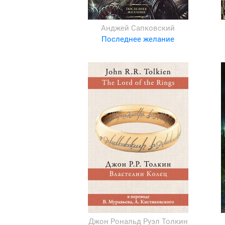
Анджей Сапковский
Последнее желание
Джон Рональд Руэл Толкин