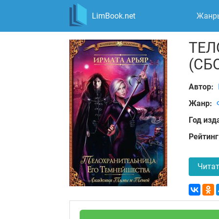
LimBook.net
Жанр
ТЕЛ
(СБ
Автор:
Жанр:
Год изд
Рейтинг
Читат