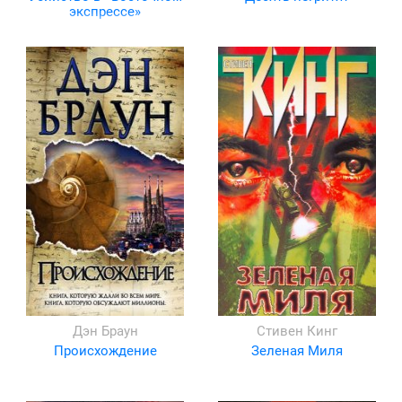
экспрессе»
Дэн Браун
Стивен Кинг
Происхождение
Зеленая Миля