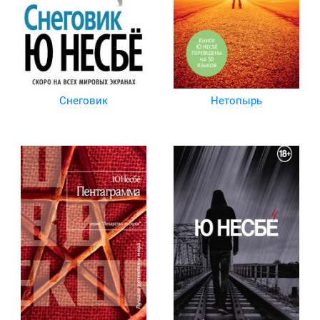
Снеговик
Нетопырь