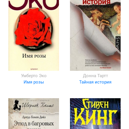
Умберто Эко
Донна Тартт
Имя розы
Тайная история