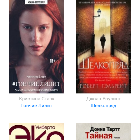
Кристина Старк
Джоан Роулинг
Гончие Лилит
Шелкопряд