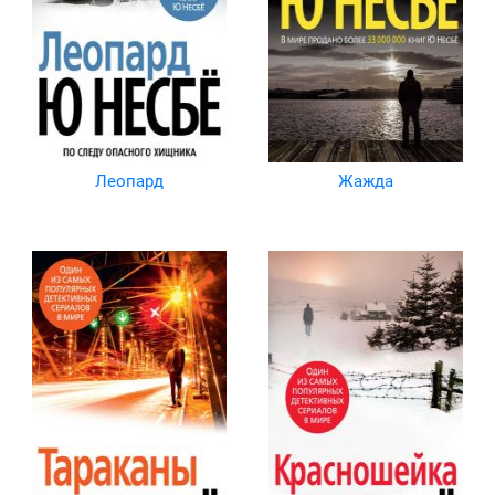
Леопард
Жажда