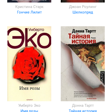
Кристина Старк
Джоан Роулинг
Гончие Лилит
Шелкопряд
Умберто Эко
Донна Тартт
Имя розы
Тайная история