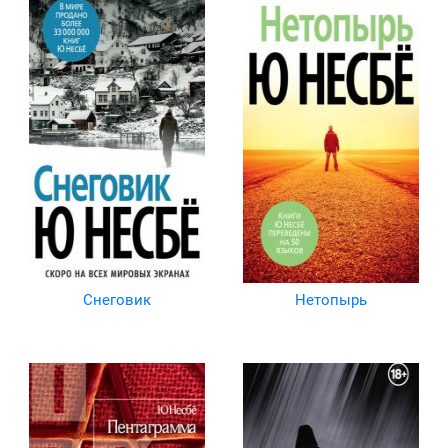
Снеговик
Нетопырь