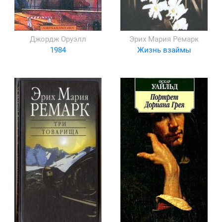
Джордж Оруэлл
Эрих Мария Ремарк
1984
Жизнь взаймы