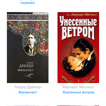
перемен
Теодор Драйзер
Маргарет Митчелл
Финансист
Унесенные ветром