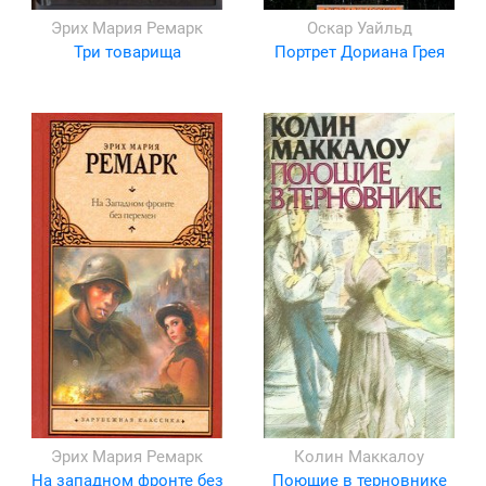
Эрих Мария Ремарк
Оскар Уайльд
Три товарища
Портрет Дориана Грея
Эрих Мария Ремарк
Колин Маккалоу
На западном фронте без
Поющие в терновнике