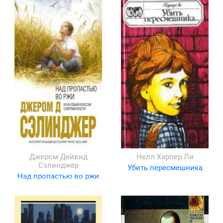
Джером Дейвид
Нелл Харпер Ли
Сэлинджер
Убить пересмешника
Над пропастью во ржи