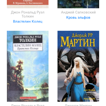
Джон Рональд Руэл
Анджей Сапковский
Толкин
Кровь эльфов
Властелин Колец
Джон Рональд Руэл
Джордж Мартин