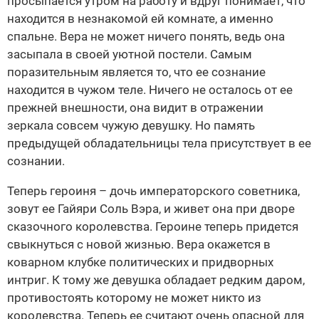
просыпается утром на работу и вдруг понимает, что
находится в незнакомой ей комнате, а именно
спальне. Вера не может ничего понять, ведь она
засыпала в своей уютной постели. Самым
поразительным является то, что ее сознание
находится в чужом теле. Ничего не осталось от ее
прежней внешности, она видит в отражении
зеркала совсем чужую девушку. Но память
предыдущей обладательницы тела присутствует в ее
сознании.
Теперь героиня – дочь императорского советника,
зовут ее Гайяри Соль Вэра, и живет она при дворе
сказочного королевства. Героине теперь придется
свыкнуться с новой жизнью. Вера окажется в
коварном клубке политических и придворных
интриг. К тому же девушка обладает редким даром,
противостоять которому не может никто из
королевства. Теперь ее считают очень опасной для