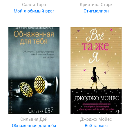
Салли Торн
Кристина Старк
Мой любимый враг
Стигмалион
Сильвия Дэй
Джоджо Мойес
Обнаженная для тебя
Всё та же я