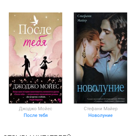
Джоджо Мойес
Стефани Майер
После тебя
Новолуние