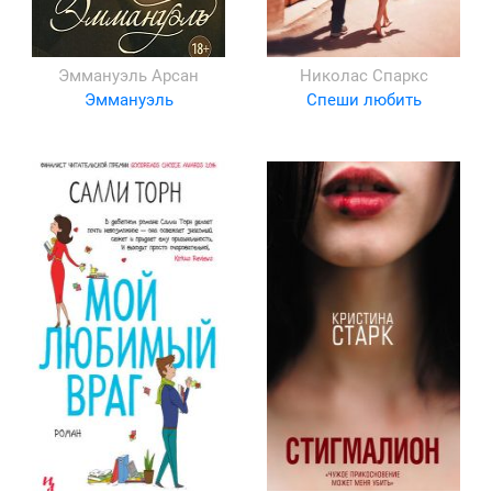
Эммануэль Арсан
Николас Спаркс
Эммануэль
Спеши любить