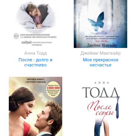
Анна Тодд
Джейми Макгвайр
После - долго и
Мое прекрасное
счастливо
несчастье