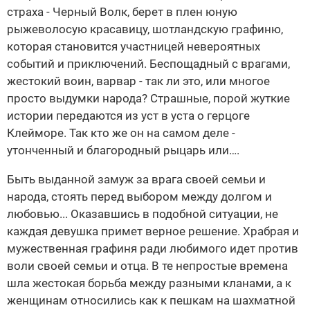
страха - Черный Волк, берет в плен юную
рыжеволосую красавицу, шотландскую графиню,
которая становится участницей невероятных
событий и приключений. Беспощадный с врагами,
жестокий воин, варвар - так ли это, или многое
просто выдумки народа? Страшные, порой жуткие
истории передаются из уст в уста о герцоге
Клейморе. Так кто же он на самом деле -
утонченный и благородный рыцарь или….
Быть выданной замуж за врага своей семьи и
народа, стоять перед выбором между долгом и
любовью... Оказавшись в подобной ситуации, не
каждая девушка примет верное решение. Храбрая и
мужественная графиня ради любимого идет против
воли своей семьи и отца. В те непростые времена
шла жестокая борьба между разными кланами, а к
женщинам относились как к пешкам на шахматной