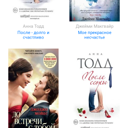
Анна Тодд
Джейми Макгвайр
После - долго и
Мое прекрасное
счастливо
несчастье