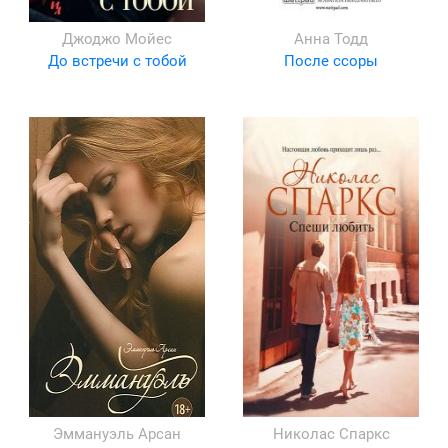
Джоджо Мойес
Анна Тодд
До встречи с тобой
После ссоры
Эммануэль Арсан
Николас Спаркс