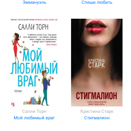
Эммануэль
Спеши любить
Салли Торн
Кристина Старк
Мой любимый враг
Стигмалион