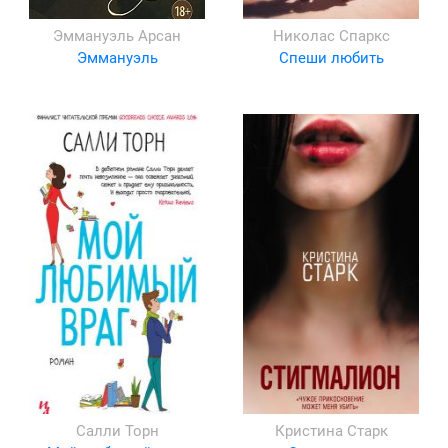
Эммануэль Арсан
Николас Спаркс
Эммануэль
Спеши любить
Салли Торн
Кристина Старк