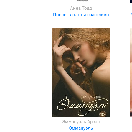
Анна Тодд
После - долго и счастливо
Эммануэль Арсан
Эммануэль