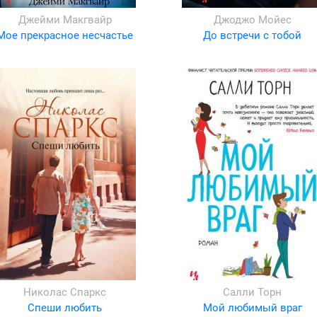
Джейми Макгвайр
Джоджо Мойес
Мое прекрасное несчастье
До встречи с тобой
Николас Спаркс
Салли Торн
Спеши любить
Мой любимый враг