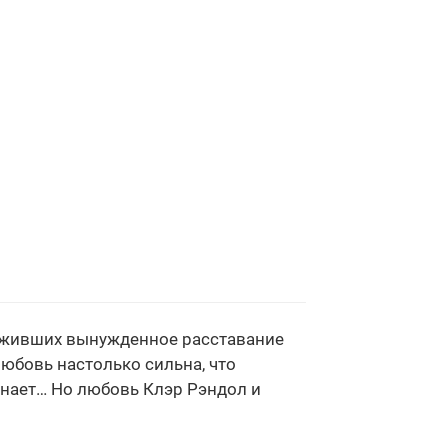
реживших вынужденное расставание
любовь настолько сильна, что
 знает… Но любовь Клэр Рэндол и