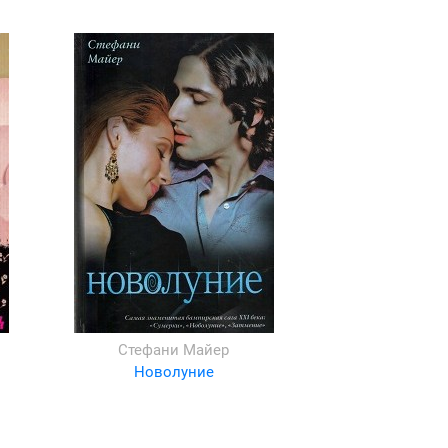
Стефани Майер
Новолуние