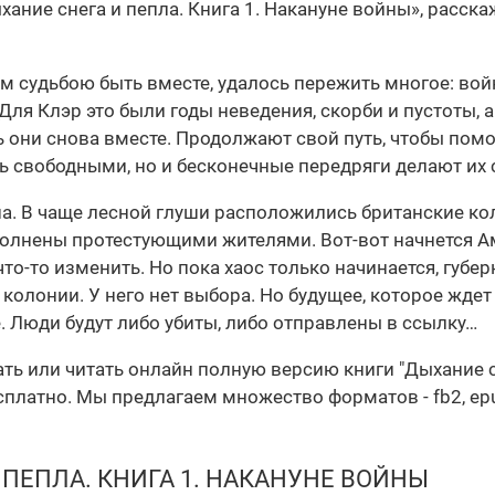
ание снега и пепла. Книга 1. Накануне войны», расск
судьбою быть вместе, удалось пережить многое: войн
Для Клэр это были годы неведения, скорби и пустоты,
ь они снова вместе. Продолжают свой путь, чтобы пом
ь свободными, но и бесконечные передряги делают их 
на. В чаще лесной глуши расположились британские ко
полнены протестующими жителями. Вот-вот начнется А
 что-то изменить. Но пока хаос только начинается, губ
олонии. У него нет выбора. Но будущее, которое ждет в
. Люди будут либо убиты, либо отправлены в ссылку…
ать или читать онлайн полную версию книги "Дыхание сн
латно. Мы предлагаем множество форматов - fb2, epub,
 ПЕПЛА. КНИГА 1. НАКАНУНЕ ВОЙНЫ