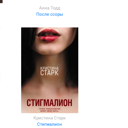
Анна Тодд
После ссоры
Кристина Старк
Стигмалион