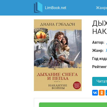
LimBook.net
Жанр
ДЫХ
НАК
Автор:
Жанр:
Год изд
Рейтинг
Читат