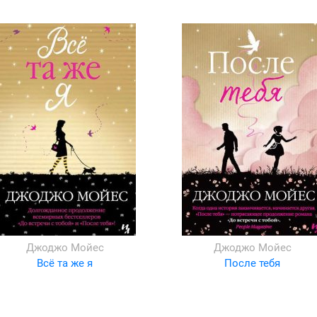
Джоджо Мойес
Джоджо Мойес
Всё та же я
После тебя