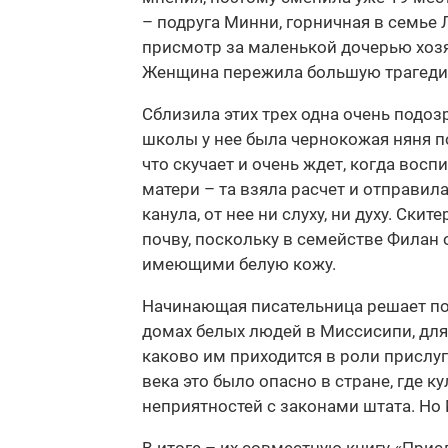
– подруга Минни, горничная в семье 
присмотр за маленькой дочерью хозя
Женщина пережила большую трагедию 
Сблизила этих трех одна очень подоз
школы у нее была чернокожая няня п
что скучает и очень ждет, когда восп
матери – та взяла расчет и отправил
канула, от нее ни слуху, ни духу. Ск
почву, поскольку в семействе Филан 
имеющими белую кожу.
Начинающая писательница решает по
домах белых людей в Миссисипи, для
каково им приходится в роли прислу
века это было опасно в стране, где 
неприятностей с законами штата. Но