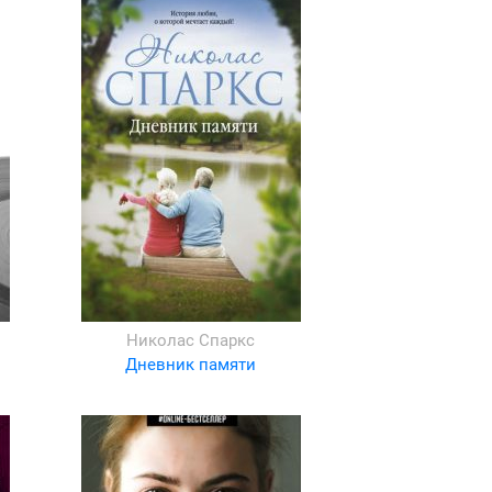
Николас Спаркс
Дневник памяти