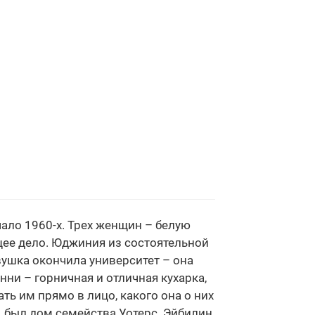
ало 1960-х. Трех женщин – белую
ее дело. Юджиния из состоятельной
шка окончила университет – она
нни – горничная и отличная кухарка,
ать им прямо в лицо, какого она о них
, был дом семейства Уотерс. Эйбилин