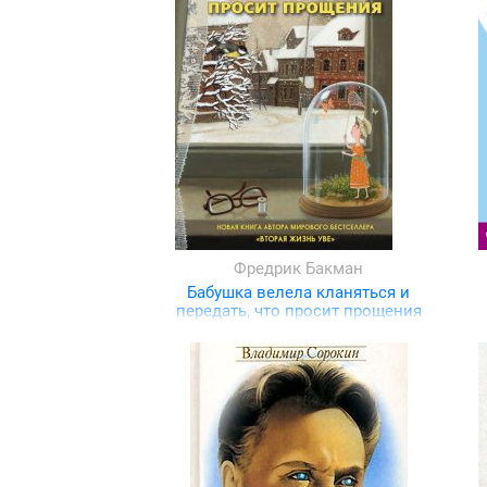
Фредрик Бакман
Бабушка велела кланяться и
передать, что просит прощения