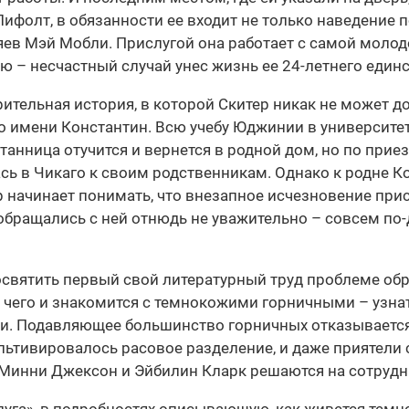
Лифолт, в обязанности ее входит не только наведение п
ев Мэй Мобли. Прислугой она работает с самой молодо
– несчастный случай унес жизнь ее 24-летнего единс
рительная история, в которой Скитер никак не может д
о имени Константин. Всю учебу Юджинии в университе
итанница отучится и вернется в родной дом, но по прие
ась в Чикаго к своим родственникам. Однако к родне Ко
итер начинает понимать, что внезапное исчезновение п
обращались с ней отнюдь не уважительно – совсем по-
святить первый свой литературный труд проблеме об
 чего и знакомится с темнокожими горничными – узнат
ги. Подавляющее большинство горничных отказывается 
культивировалось расовое разделение, и даже приятели
 Минни Джексон и Эйбилин Кларк решаются на сотрудн