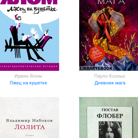
Ирвин Ялом
Пауло Коэльо
Лжец на кушетке
Дневник мага