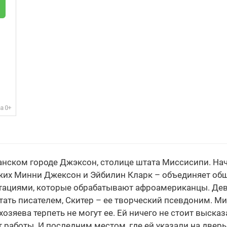
ском городе Джэксон, столице штата Миссисипи. Нач
их Минни Джексон и Эйбилин Кларк – объединяет общ
ациями, которые обрабатывают афроамериканцы. Деву
тать писателем, Скитер – ее творческий псевдоним. Ми
хозяева терпеть не могут ее. Ей ничего не стоит высказ
 работы. И последним местом, где ей указали на дверь