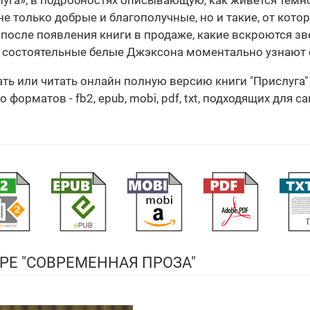
луга», в подробностях описывающую, как живется темно
е только добрые и благополучные, но и такие, от кот
 после появления книги в продаже, какие вскроются з
состоятельные белые Джэксона моментально узнают с
ать или читать онлайн полную версию книги "Прислуга
орматов - fb2, epub, mobi, pdf, txt, подходящих для с
РЕ "СОВРЕМЕННАЯ ПРОЗА"