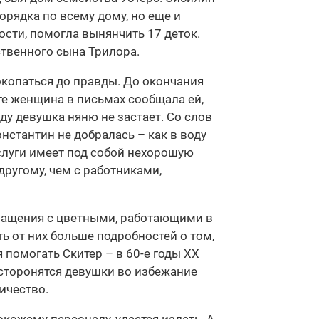
орядка по всему дому, но еще и
сти, помогла вынянчить 17 деток.
твенного сына Трилора.
окопаться до правды. До окончания
те женщина в письмах сообщала ей,
зду девушка няню не застает. Со слов
нстантин не добралась – как в воду
рислуги имеет под собой нехорошую
другому, чем с работниками,
ращения с цветными, работающими в
ь от них больше подробностей о том,
помогать Скитер – в 60-е годы XX
 сторонятся девушки во избежание
ичество.