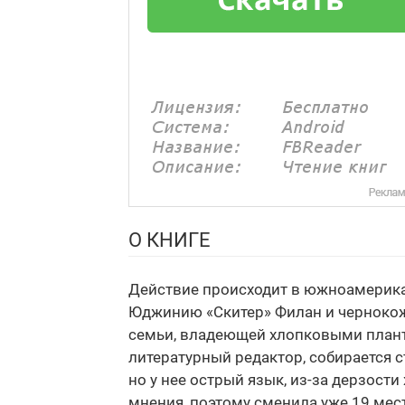
О КНИГЕ
Действие происходит в южноамерикан
Юджинию «Скитер» Филан и чернокож
семьи, владеющей хлопковыми плант
литературный редактор, собирается с
но у нее острый язык, из-за дерзости 
мнения, поэтому сменила уже 19 мест