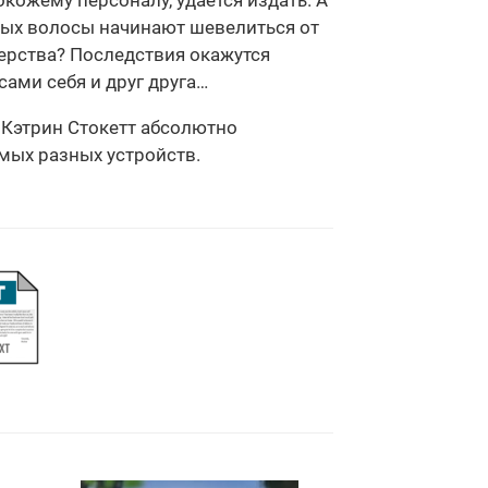
кожему персоналу, удается издать. А
орых волосы начинают шевелиться от
верства? Последствия окажутся
ами себя и друг друга…
" Кэтрин Стокетт абсолютно
амых разных устройств.