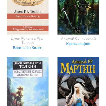
Джон Рональд Руэл
Анджей Сапковский
Толкин
Кровь эльфов
Властелин Колец