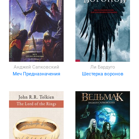
Анджей Сапковский
Ли Бардуго
Меч Предназначения
Шестерка воронов