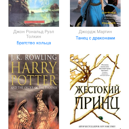
Джон Рональд Руэл
Джордж Мартин
Толкин
Танец с драконами
Братство кольца