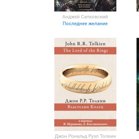
Анджей Сапковский
Последнее желание
Джон Рональд Руэл Толкин