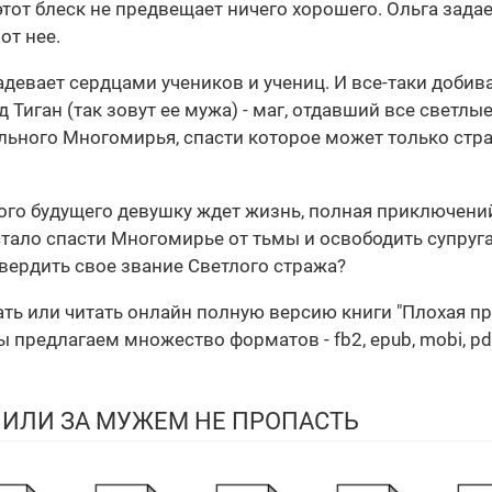
от блеск не предвещает ничего хорошего. Ольга задае
от нее.
девает сердцами учеников и учениц. И все-таки добива
Тиган (так зовут ее мужа) - маг, отдавший все светлы
льного Многомирья, спасти которое может только стра
го будущего девушку ждет жизнь, полная приключений
стало спасти Многомирье от тьмы и освободить супруга 
твердить свое звание Светлого стража?
ать или читать онлайн полную версию книги "Плохая пр
предлагаем множество форматов - fb2, epub, mobi, pdf
 ИЛИ ЗА МУЖЕМ НЕ ПРОПАСТЬ