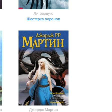
Ли Бардуго
Шестерка воронов
н
Джордж Мартин