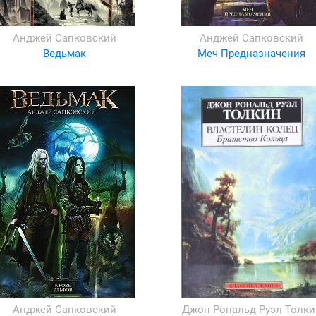
Анджей Сапковский
Анджей Сапковский
Ведьмак
Меч Предназначения
Анджей Сапковский
Джон Рональд Руэл Толки