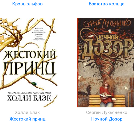
Кровь эльфов
Братство кольца
Холли Блэк
Сергей Лукьяненко
Жестокий принц
Ночной Дозор