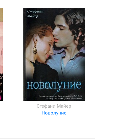
Стефани Майер
Новолуние