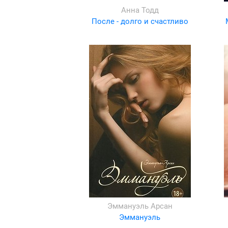
Анна Тодд
После - долго и счастливо
Эммануэль Арсан
Эммануэль