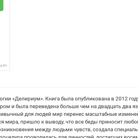
гии «Делириум». Книга была опубликована в 2012 год
ером и была переведена больше чем на двадцать два я
ривычный для людей мир перенес масштабные изменени
ся мира, пришло к выводу, что все беды приносит любо
возникновения между людьми чувств, создала специал
роцедура проводилась для личностей, достигших восем