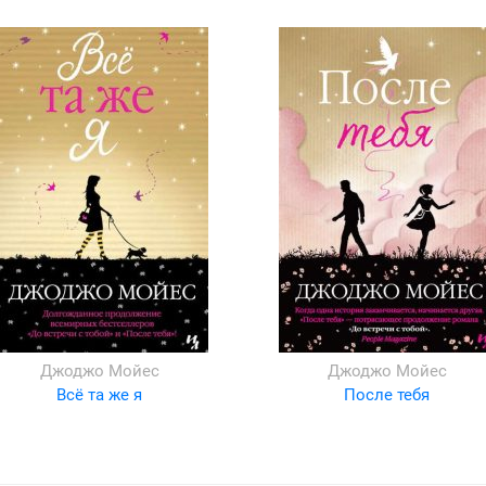
Джоджо Мойес
Джоджо Мойес
Всё та же я
После тебя