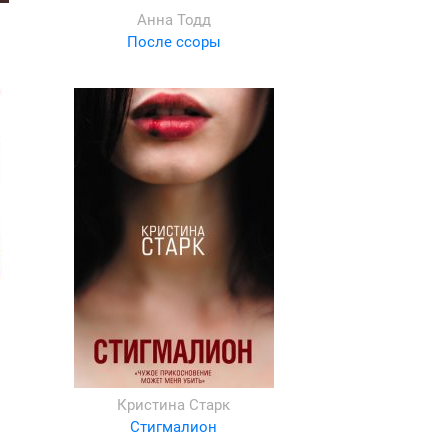
Анна Тодд
После ссоры
Кристина Старк
Стигмалион