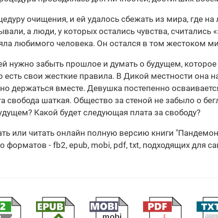
едуру очищения, и ей удалось сбежать из мира, где на
али, а люди, у которых остались чувства, считались 
яла любимого человека. Он остался в том жестоком мир
ей нужно забыть прошлое и думать о будущем, которое 
но есть свои жесткие правила. В Дикой местности она н
но держаться вместе. Девушка постепенно осваивается
эта свобода шаткая. Общество за стеной не забыло о бе
будущем? Какой будет следующая плата за свободу?
чать или читать онлайн полную версию книги "Пандем
орматов - fb2, epub, mobi, pdf, txt, подходящих для с