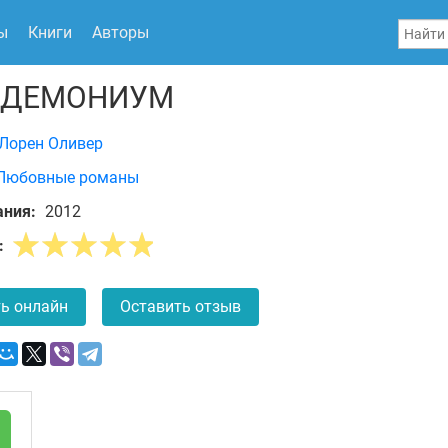
ы
Книги
Авторы
НДЕМОНИУМ
Лорен Оливер
Любовные романы
ания:
2012
:
ь онлайн
Оставить отзыв