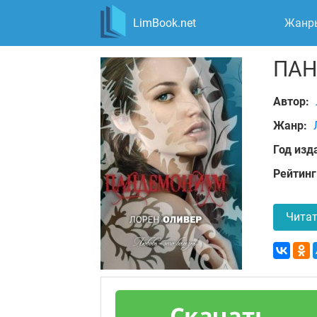
LimBook.net
Жанр
ПА
Автор:
Жанр:
Год изд
Рейтинг
Читат