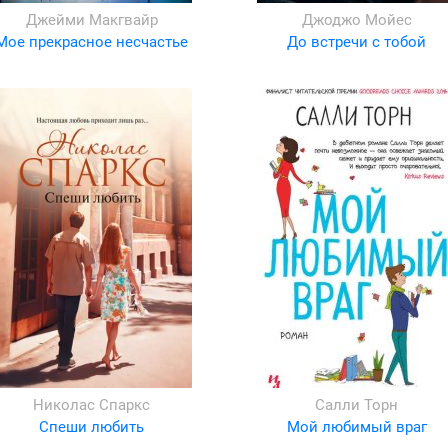
Джейми Макгвайр
Джоджо Мойес
Мое прекрасное несчастье
До встречи с тобой
Николас Спаркс
Салли Торн
Спеши любить
Мой любимый враг