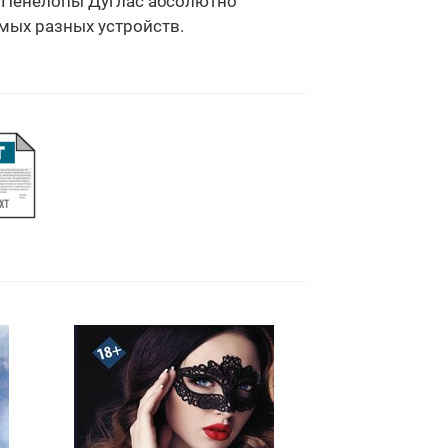
р" Пенелопы Дуглас абсолютно
амых разных устройств.