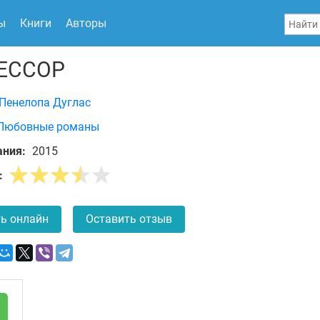
ы
Книги
Авторы
ЕССОР
Пенелопа Дуглас
Любовные романы
ания:
2015
:
ь онлайн
Оставить отзыв