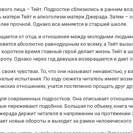
ервого лица – Тейт. Подростки сблизились в раннем во
 матери Тейт и алкоголизм матери Джерада. Затем – 
ее прочной. Однако все меняется в старшей школе.
ащается от отца, и отношения между молодыми людь
овится абсолютно равнодушным ко всему, а Тейт вызыв
ь короткое время главный герой делает жизнь Тейт в ш
 Европу. Однако через год девушка возвращается и дает
 своих чувствах. То, что они называют ненавистью, у 
желые испытания. По ходу сюжета читатель имеет воз
еских отношениях, учатся постепенно прощать друг др
для современных подростков. Она описывает отношени
ые переживают подобное. Большая по объему, книга чи
жерада держит читателя в напряжении на протяжении 3
ает новые обороты и выходит за рамки человеческого