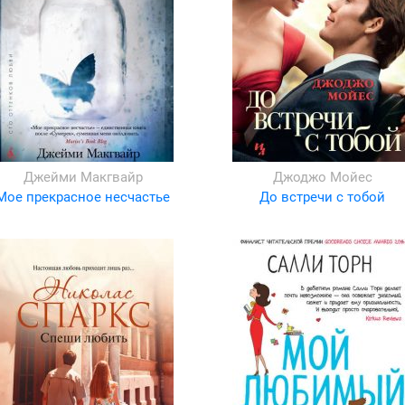
Джейми Макгвайр
Джоджо Мойес
Мое прекрасное несчастье
До встречи с тобой