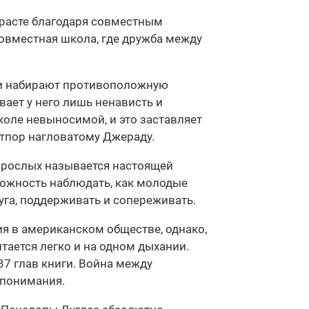
зрасте благодаря совместным
совместная школа, где дружба между
ми набирают противоположную
ает у него лишь ненависть и
коле невыносимой, и это заставляет
 отпор нагловатому Джераду.
взрослых называется настоящей
можность наблюдать, как молодые
уга, поддерживать и сопереживать.
я в американском обществе, однако,
тается легко и на одном дыхании.
7 глав книги. Война между
 понимания.