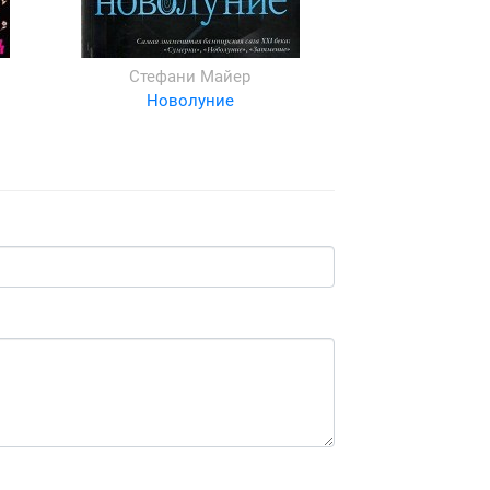
Стефани Майер
Новолуние