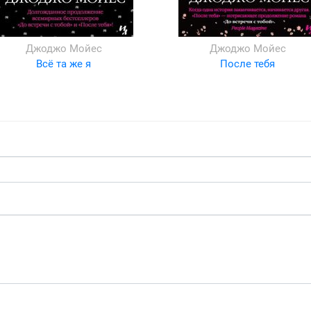
Джоджо Мойес
Джоджо Мойес
Всё та же я
После тебя