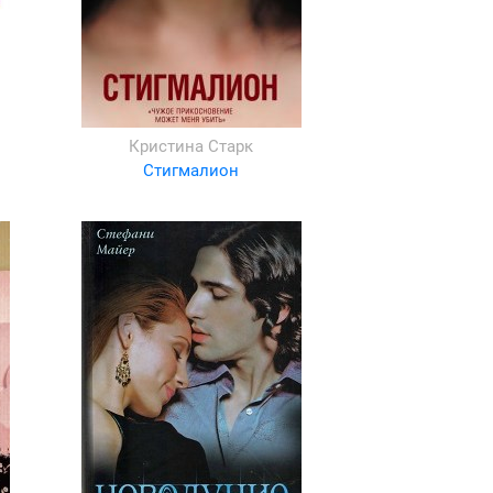
Кристина Старк
Стигмалион