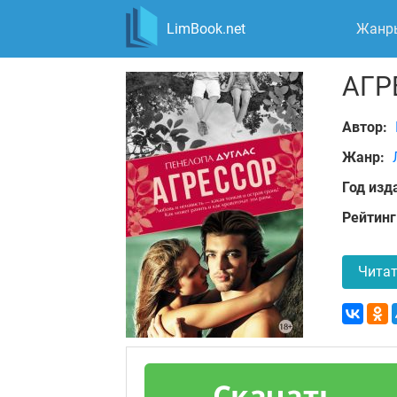
LimBook.net
Жанр
АГР
Автор:
Жанр:
Год изд
Рейтинг
Читат