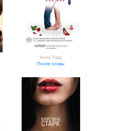
Анна Тодд
После ссоры