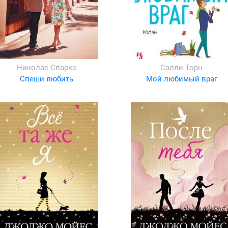
Николас Спаркс
Салли Торн
Спеши любить
Мой любимый враг