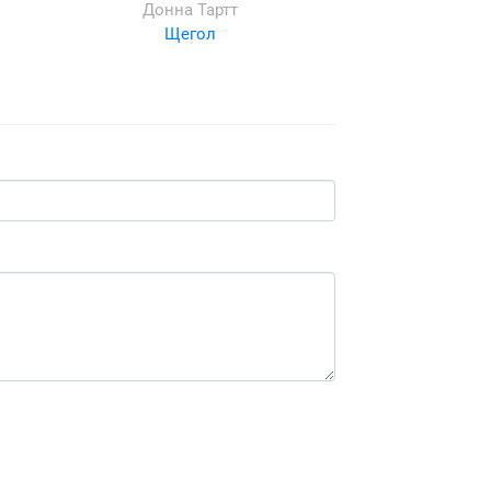
Донна Тартт
Щегол