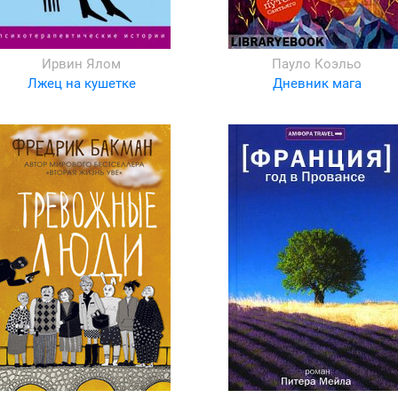
Ирвин Ялом
Пауло Коэльо
Лжец на кушетке
Дневник мага