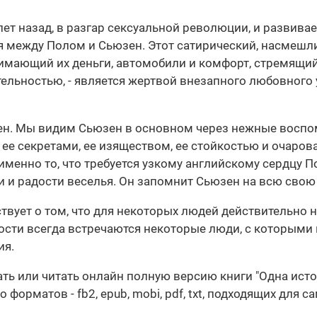
лет назад, в разгар сексуальной революции, и развива
 между Полом и Сьюзен. Этот сатирический, насмешли
имающий их деньги, автомобили и комфорт, стремящи
льностью, - является жертвой внезапного любовного у
ен. Мы видим Сьюзен в основном через нежные воспом
 ее секретами, ее изяществом, ее стойкостью и очаро
именно то, что требуется узкому английскому сердцу П
 и радости веселья. Он запомнит Сьюзен на всю свою
вует о том, что для некоторых людей действительно не
ости всегда встречаются некоторые люди, с которыми
ия.
чать или читать онлайн полную версию книги "Одна ис
орматов - fb2, epub, mobi, pdf, txt, подходящих для с