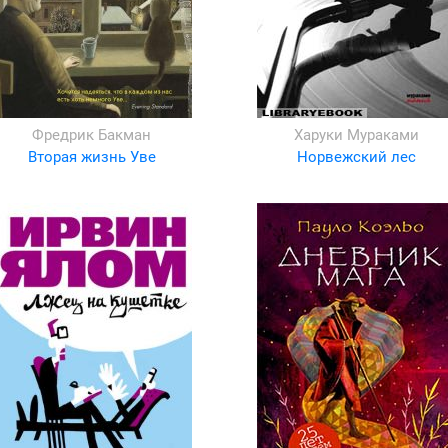
Фредрик Бакман
Харуки Мураками
Вторая жизнь Уве
Норвежский лес