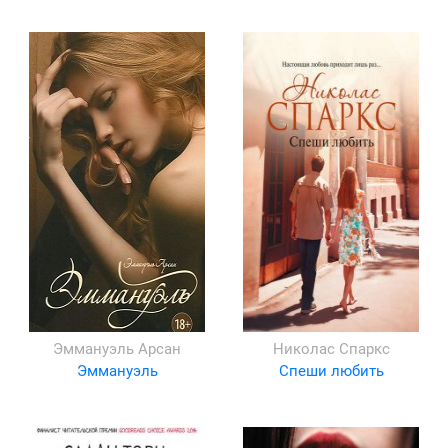
Эммануэль Арсан
Николас Спаркс
Эммануэль
Спеши любить