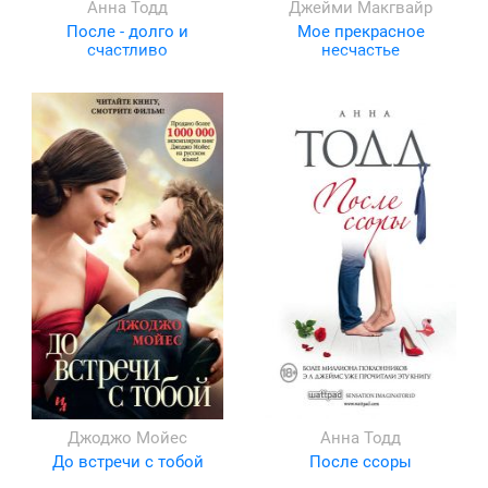
Анна Тодд
Джейми Макгвайр
После - долго и
Мое прекрасное
счастливо
несчастье
Джоджо Мойес
Анна Тодд
До встречи с тобой
После ссоры