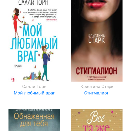
Салли Торн
Кристина Старк
Мой любимый враг
Стигмалион