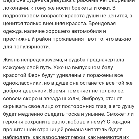
Ведь она худенька девушка с рыжими непокорными
локонами, к тому же носит брекеты и очки. В
подростковом возрасте красота души не ценится, а
ценится только внешняя красота. Брендовая
одежда, наличие хорошего автомобиля и
престижный район проживания - вот то, что важно
для популярности.
Жизнь непредсказуема, и судьба предначертала
каждому свой путь. Уже на выпускном балу
красотой Ферн будут удивлены и поражены все
одноклассники, но в душе она останется все той же
доброй девочкой. Время поменяет не только ее:
совсем скоро и звезда школы, Эмброуз, станет
скрывать свое лицо от посторонних глаз, а его душу
будет медленно съедать тоска и уныние. Сможет ли
героиня сохранить свою любовь к нему? С каждой
прочитанной страницей романа читатель будет
наблюдать, как взрослеют герои, как меняются их