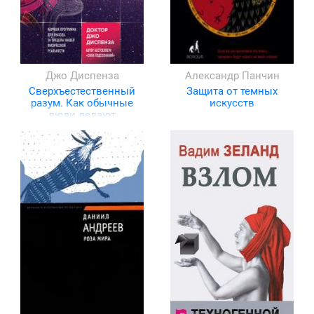
Джо Диспенза
Александр Панчин
Сверхъестественный
Защита от темных
разум. Как обычные
искусств
люди делают
невозможное с
помощью силы
подсознания