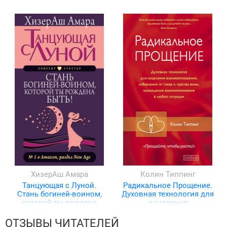
ХизерАш Амара
Колин Типпинг
Танцующая с Луной.
Радикальное Прощение.
Стань богиней-воином,
Духовная технология для
которой ты рождена
исцеления
быть!
взаимоотношений,
избавления от гнева и
ОТЗЫВЫ ЧИТАТЕЛЕЙ