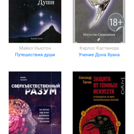
Майкл Ньютон
Карлос Кастанеда
Путешествия души
Учение Дона Хуана