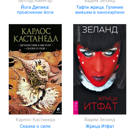
Беллур Айенгар
Вадим Зеланд
Йога Дипика:
Тафти жрица. Гуляние
прояснение йоги
живьем в кинокартине
Карлос Кастанеда
Вадим Зеланд
Сказки о силе
Жрица Итфат