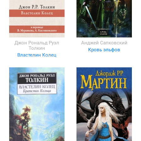
Джон Рональд Руэл
Анджей Сапковский
Толкин
Кровь эльфов
Властелин Колец