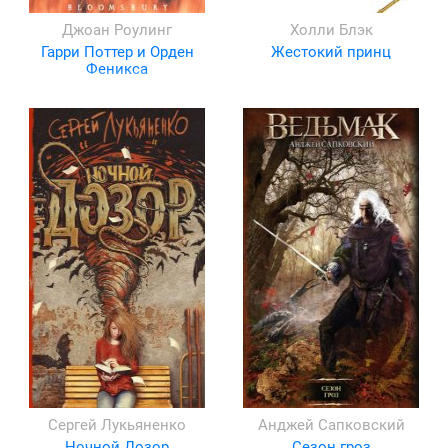
Джоан Роулинг
Холли Блэк
Гарри Поттер и Орден
Жестокий принц
Феникса
Сергей Лукьяненко
Анджей Сапковский
Ночной Дозор
Сезон гроз