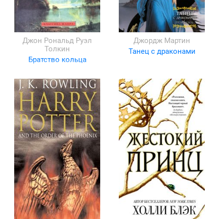
Джон Рональд Руэл
Джордж Мартин
Толкин
Танец с драконами
Братство кольца