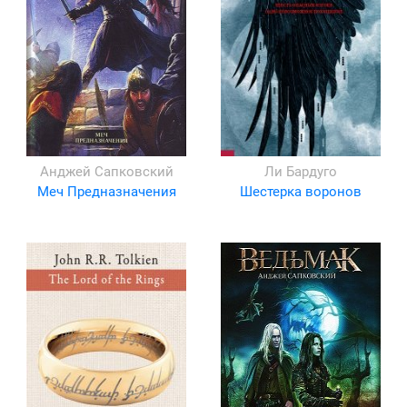
Анджей Сапковский
Ли Бардуго
Меч Предназначения
Шестерка воронов