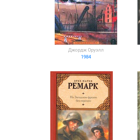
Джордж Оруэлл
1984