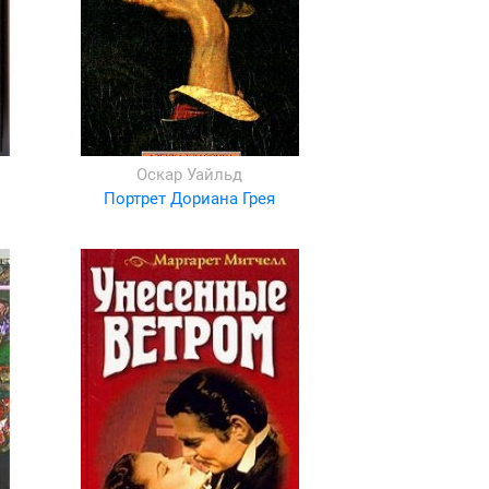
Оскар Уайльд
Портрет Дориана Грея