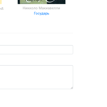
ьд
Никколо Макиавелли
Государь