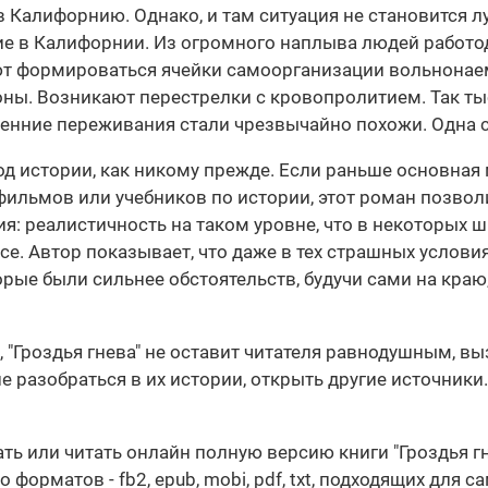
 Калифорнию. Однако, и там ситуация не становится л
ие в Калифорнии. Из огромного наплыва людей работо
ют формироваться ячейки самоорганизации вольнонаем
ны. Возникают перестрелки с кровопролитием. Так т
ренние переживания стали чрезвычайно похожи. Одна с
од истории, как никому прежде. Если раньше основная 
ильмов или учебников по истории, этот роман позволи
я: реалистичность на таком уровне, что в некоторых 
все. Автор показывает, что даже в тех страшных услови
рые были сильнее обстоятельств, будучи сами на краю
, "Гроздья гнева" не оставит читателя равнодушным, в
 разобраться в их истории, открыть другие источники.
ать или читать онлайн полную версию книги "Гроздья 
орматов - fb2, epub, mobi, pdf, txt, подходящих для с