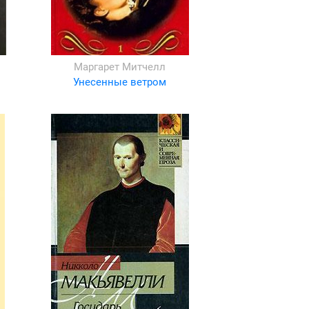
Маргарет Митчелл
Унесенные ветром