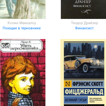
Колин Маккалоу
Теодор Драйзер
Поющие в терновнике
Финансист