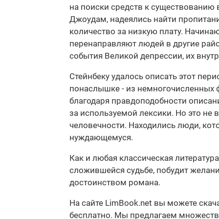
на поиски средств к существованию в
Джоудам, надеялись найти пропитан
количество за низкую плату. Начина
перенаправляют людей в другие райо
события Великой депрессии, их внут
Стейнбеку удалось описать этот пери
понаслышке - из немногочисленных ф
благодаря правдоподобности описани
за используемой лексики. Но это не 
человечности. Находились люди, кото
нуждающемуся.
Как и любая классическая литература
сложившейся судьбе, побудит желание
достоинством романа.
На сайте LimBook.net вы можете скач
бесплатно. Мы предлагаем множество ф