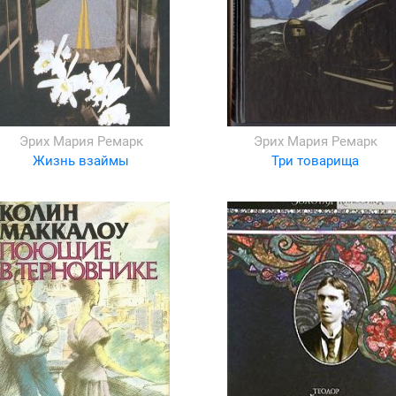
Эрих Мария Ремарк
Эрих Мария Ремарк
Жизнь взаймы
Три товарища