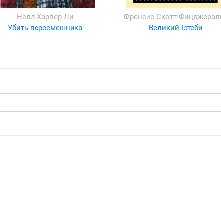
Нелл Харпер Ли
Френсис Скотт Фицджерал
Убить пересмешника
Великий Гэтсби